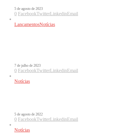
5 de agosto de 2023
0
Facebook
Twitter
Linkedin
Email
Lançamentos
Notícias
Ruggero, Nicky Jam, Maluma,
Greeicy, Ana Mena: semana agitada
no mercado latino
7 de julho de 2023
0
Facebook
Twitter
Linkedin
Email
Notícias
Sin Novia é o novo single do Nicky
Jam
5 de agosto de 2022
0
Facebook
Twitter
Linkedin
Email
Notícias