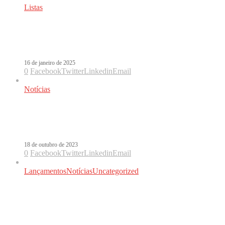
Listas
10 músicas latinas que precisam tocar
no BBB 25
16 de janeiro de 2025
0
Facebook
Twitter
Linkedin
Email
Notícias
Aos 42 anos, Nicky Jam anuncia
aposentadoria
18 de outubro de 2023
0
Facebook
Twitter
Linkedin
Email
Lançamentos
Notícias
Uncategorized
Danna Paola, Kali Uchis e Natti
Natasha: a semana feminina de
lançamentos