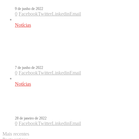
9 de junho de 2022
0
Facebook
Twitter
Linkedin
Email
Notícias
Nicky Jam estará no remix de
Dançarina, de Pedro Sampaio, com
Anitta
7 de junho de 2022
0
Facebook
Twitter
Linkedin
Email
Notícias
Com clipe poderoso, Nicky Jam volta
com Ojos Rojos
28 de janeiro de 2022
0
Facebook
Twitter
Linkedin
Email
Mais recentes