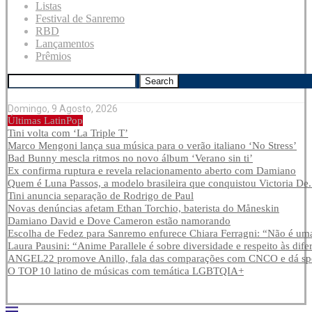
Listas
Festival de Sanremo
RBD
Lançamentos
Prêmios
Search
Domingo, 9 Agosto, 2026
Últimas LatinPop
Tini volta com ‘La Triple T’
Marco Mengoni lança sua música para o verão italiano ‘No Stress’
Bad Bunny mescla ritmos no novo álbum ‘Verano sin ti’
Ex confirma ruptura e revela relacionamento aberto com Damiano
Quem é Luna Passos, a modelo brasileira que conquistou Victoria De.
Tini anuncia separação de Rodrigo de Paul
Novas denúncias afetam Ethan Torchio, baterista do Måneskin
Damiano David e Dove Cameron estão namorando
Escolha de Fedez para Sanremo enfurece Chiara Ferragni: “Não é uma
Laura Pausini: “Anime Parallele é sobre diversidade e respeito às dife
ANGEL22 promove Anillo, fala das comparações com CNCO e dá spoi
O TOP 10 latino de músicas com temática LGBTQIA+