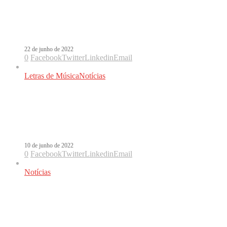
Prince Royce volta em parceria com
Nicky Jam na inédita Si Te Preguntan
22 de junho de 2022
0
Facebook
Twitter
Linkedin
Email
Letras de Música
Notícias
Letra de Dançarina Remix – Pedro
Sampaio, MC Pedrinho, Anitta, Nicky
Jam e Dadju
10 de junho de 2022
0
Facebook
Twitter
Linkedin
Email
Notícias
Ouça o remix de Dançarina com
Pedro Sampaio, Anitta, Nicky Jam,
Mc Pedrinho e Dadju