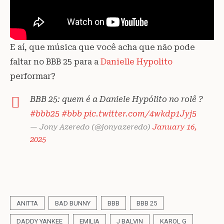
E aí, que música que você acha que não pode
faltar no BBB 25 para a
Danielle Hypolito
performar?
BBB 25: quem é a Daniele Hypólito no rolê ?
#bbb25
#bbb
pic.twitter.com/4wkdp1Jyj5
— Jony Azeredo (@jonyazeredo)
January 16,
2025
ANITTA
BAD BUNNY
BBB
BBB 25
DADDY YANKEE
EMILIA
J BALVIN
KAROL G