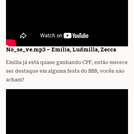
No_se_ve.mp3 – Emilia, Ludmilla, Zecca
Emilia já está quase ganhando CPF, então merece
ser destaque em alguma festa do BBB, vocês não
acham?