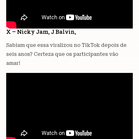
X – Nicky Jam, J Balvin,
Sabiam que essa viralizou no TikTok depois de
seis anos? Certeza que os participantes vão
amar!