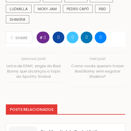
LUDMILLA
NICKY JAM
PEDRO CAPÓ
RBD
SHAKIRA
0
SHARE
previous post
next post
Letra de DtMf, single do Bad
Como vocês querem trazer
Bunny que alcançou o topo
Bad Bunny sem esgotar
do Spotify Global
Shakira?
POSTS RELACIONADOS