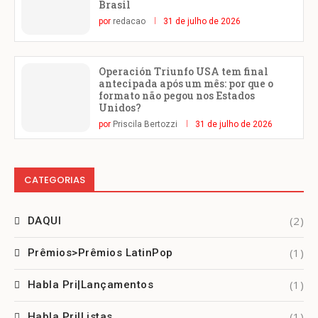
Brasil
por
redacao
31 de julho de 2026
Operación Triunfo USA tem final
antecipada após um mês: por que o
formato não pegou nos Estados
Unidos?
por
Priscila Bertozzi
31 de julho de 2026
CATEGORIAS
(2)
DAQUI
(1)
Prêmios>Prêmios LatinPop
(1)
Habla Pri|Lançamentos
(1)
Habla Pri|Listas