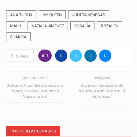
ANA TIJOUX
IVY QUEEN
JULIETA VENEGAS
MALÚ
NATÁLIA JIMÉNEZ
ROSALÍA
ROZALÉN
SHAKIRA
0
SHARE
previous post
next post
Jovanotti celebra a vida e o
Após ser acusada de
improviso em Fuorionda.
fraude, Anahí rebate: “É
Veja a letra!
doloroso”
POSTS RELACIONADOS