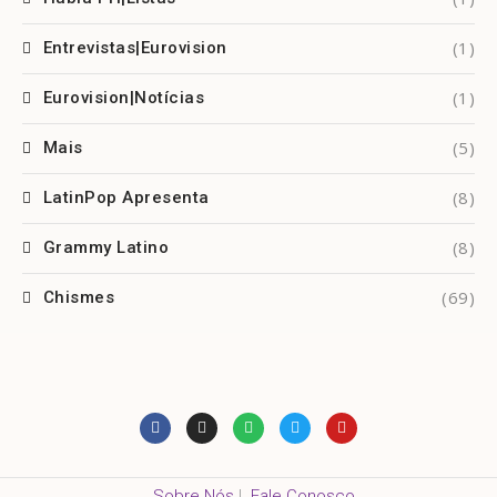
(1)
Entrevistas|Eurovision
(1)
Eurovision|Notícias
(5)
Mais
(8)
LatinPop Apresenta
(8)
Grammy Latino
(69)
Chismes
Sobre Nós
|
Fale Conosco