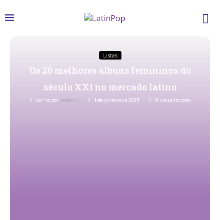
Listas
Os 20 melhores álbuns femininos do
século XXI no mercado latino
Escrito por
Redacao
11 de janeiro de 2025
1K
Visualizações