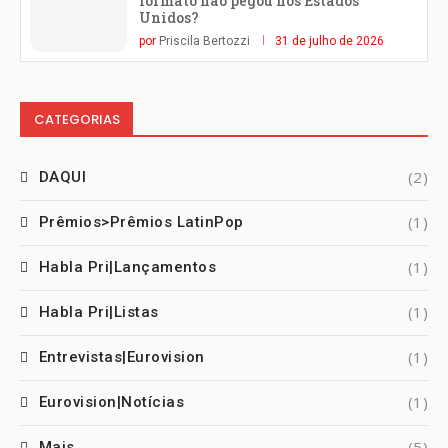
formato não pegou nos Estados
Unidos?
por
Priscila Bertozzi
31 de julho de 2026
CATEGORIAS
(2)
DAQUI
(1)
Prêmios>Prêmios LatinPop
(1)
Habla Pri|Lançamentos
(1)
Habla Pri|Listas
(1)
Entrevistas|Eurovision
(1)
Eurovision|Notícias
(5)
Mais