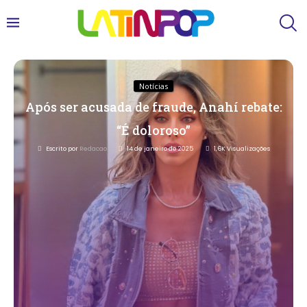
Notícias
Após ser acusada de fraude, Anahí rebate:
“É doloroso”
Escrito por
Redacao
14 de janeiro de 2025
1,6K
Visualizações