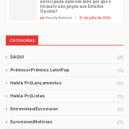
antecipada após um mês: por que o
formato não pegou nos Estados
Unidos?
por
Priscila Bertozzi
31 de julho de 2026
CATEGORIAS
(2)
DAQUI
(1)
Prêmios>Prêmios LatinPop
(1)
Habla Pri|Lançamentos
(1)
Habla Pri|Listas
(1)
Entrevistas|Eurovision
(1)
Eurovision|Notícias