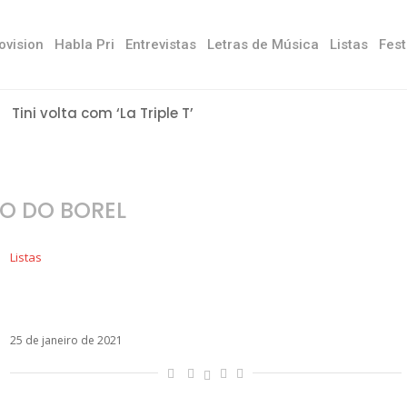
ovision
Habla Pri
Entrevistas
Letras de Música
Listas
Fest
Tini volta com ‘La Triple T’
O DO BOREL
Listas
10 músicas latinas que precisam tocar nas
festas do BBB 21
25 de janeiro de 2021