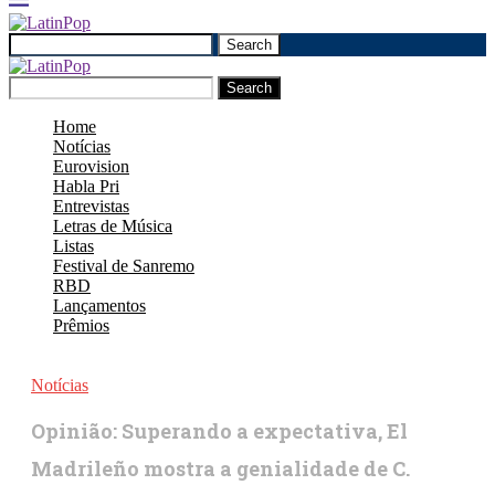
Search
Search
Home
Notícias
Eurovision
Habla Pri
Entrevistas
Letras de Música
Listas
Festival de Sanremo
RBD
Lançamentos
Prêmios
Notícias
Opinião: Superando a expectativa, El
Madrileño mostra a genialidade de C.