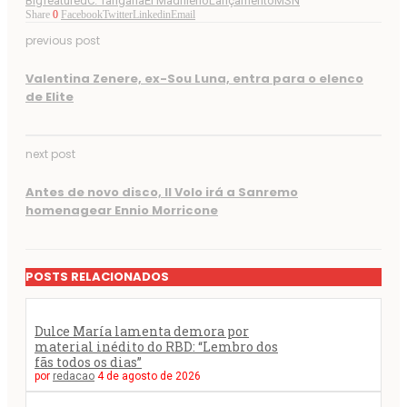
Bigfeatured
C. Tangana
El Madrileño
Lançamento
MSN
Share
0
Facebook
Twitter
Linkedin
Email
previous post
Valentina Zenere, ex-Sou Luna, entra para o elenco
de Elite
next post
Antes de novo disco, Il Volo irá a Sanremo
homenagear Ennio Morricone
POSTS RELACIONADOS
Dulce María lamenta demora por
material inédito do RBD: “Lembro dos
fãs todos os dias”
por
redacao
4 de agosto de 2026