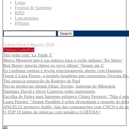
Listas
Festival de Sanremo
RBD
Lançamentos
Prêmios
Search
Quinta-Feira, 6 Agosto, 2026
Últimas LatinPop
Tini volta com ‘La Triple T’
Marco Mengoni lança sua música para o verão italiano ‘No Stress’
Bad Bunny mescla ritmos no novo álbum ‘Verano sin ti’
Ex confirma ruptura e revela relacionamento aberto com Damiano
Quem é Luna Passos, a modelo brasileira que conquistou Victoria De.
Tini anuncia separação de Rodrigo de Paul
Novas denúncias afetam Ethan Torchio, baterista do Måneskin
Damiano David e Dove Cameron estão namorando
Escolha de Fedez para Sanremo enfurece Chiara Ferragni: “Não é uma
Laura Pausini: “Anime Parallele é sobre diversidade e respeito às dife
ANGEL22 promove Anillo, fala das comparações com CNCO e dá spoi
O TOP 10 latino de músicas com temática LGBTQIA+