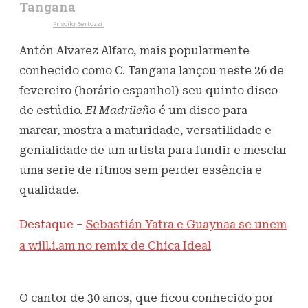
Tangana
Escrito por
Priscila Bertozzi
25 de fevereiro de 2021
477
Visualizações
Antón Alvarez Alfaro, mais popularmente
conhecido como C. Tangana lançou neste 26 de
fevereiro (horário espanhol) seu quinto disco
de estúdio.
El Madrileño
é um disco para
marcar, mostra a maturidade, versatilidade e
genialidade de um artista para fundir e mesclar
uma serie de ritmos sem perder essência e
qualidade.
Destaque –
Sebastián Yatra e Guaynaa se unem
a will.i.am no remix de Chica Ideal
O cantor de 30 anos, que ficou conhecido por