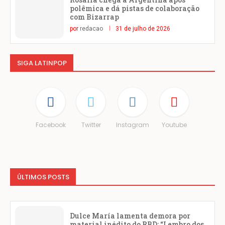
polêmica e dá pistas de colaboração
com Bizarrap
por
redacao
31 de julho de 2026
SIGA LATINPOP
Facebook
Twitter
Instagram
Youtube
ÚLTIMOS POSTS
Dulce María lamenta demora por
material inédito do RBD: “Lembro dos