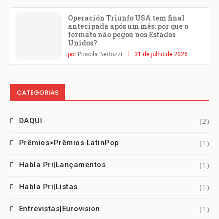
Operación Triunfo USA tem final
antecipada após um mês: por que o
formato não pegou nos Estados
Unidos?
por
Priscila Bertozzi
31 de julho de 2026
CATEGORIAS
(2)
DAQUI
(1)
Prêmios>Prêmios LatinPop
(1)
Habla Pri|Lançamentos
(1)
Habla Pri|Listas
(1)
Entrevistas|Eurovision