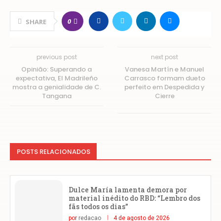
0
SHARE
previous post
next post
Opinião: Superando a
Vanesa Martín e Manuel
expectativa, El Madrileño
Carrasco formam dueto
mostra a genialidade de C.
perfeito em Despedida y
Tangana
Cierre
POSTS RELACIONADOS
Dulce María lamenta demora por
material inédito do RBD: “Lembro dos
fãs todos os dias”
por
redacao
4 de agosto de 2026