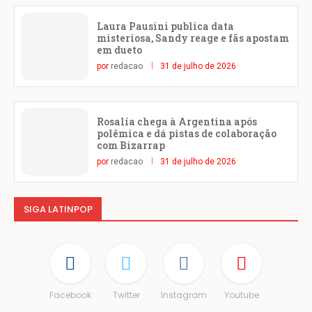
Laura Pausini publica data
misteriosa, Sandy reage e fãs apostam
em dueto
por
redacao
31 de julho de 2026
Rosalía chega à Argentina após
polêmica e dá pistas de colaboração
com Bizarrap
por
redacao
31 de julho de 2026
SIGA LATINPOP
Facebook
Twitter
Instagram
Youtube