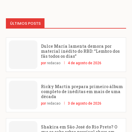
ÚLTIMOS POSTS
Dulce María lamenta demora por
material inédito do RBD: “Lembro dos
fãs todos os dias”
por
redacao
4 de agosto de 2026
Ricky Martin prepara primeiro álbum
completo de inéditas em mais de uma
década
por
redacao
3 de agosto de 2026
Shakira em São José do Rio Preto? O
que se sabe sobre possível show em