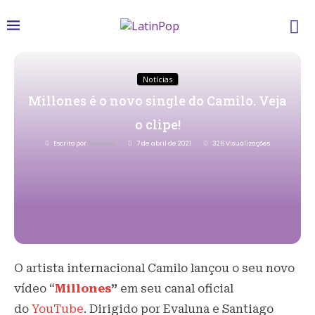
Notícias
Millones é o novo single do Camilo. Veja
o clipe!
Escrito por
Redacao
7 de abril de 2021
326
Visualizações
O artista internacional Camilo lançou o seu novo
vídeo “
Millones
”
em seu canal oficial
do
YouTube
. Dirigido por Evaluna e Santiago