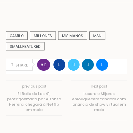
CAMILO
MILLONES
MIS MANOS
MSN
SMALLFEATURED
0
SHARE
previous post
next post
El Baile de Los 41,
Lucero e Mijares
protagonizado por Alfonso
enlouquecem fandom com
Herrera, chegará à Netflix
anúncio de show virtual em
em maio
maio