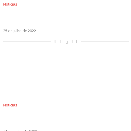
Notícias
Camilo mostra seu lado mais raiz em
Naturaleza com Nicki Nicole
25 de julho de 2022
Notícias
Em colaboração inédita, Camilo e Alejandro
Sanz lançam NASA