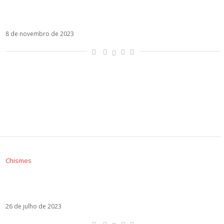
Manuel Carrasco anuncia colaboração com
Camilo em Salitre
8 de novembro de 2023
Chismes
Sebastián Yatra previu a separação de Rosalía
e Rauw Alejandro?
26 de julho de 2023