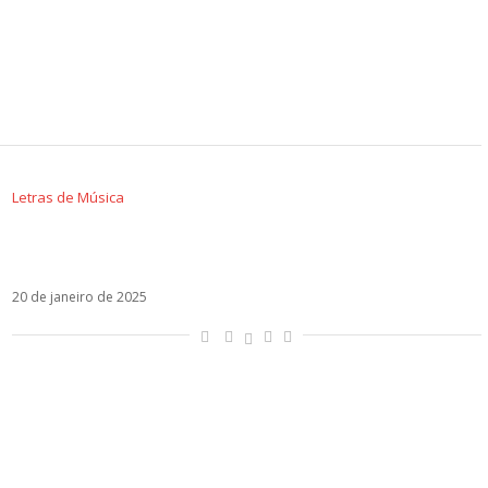
Letras de Música
Letra de Querida Yo, a terna parceria de Yami
Safdie e Camilo
20 de janeiro de 2025