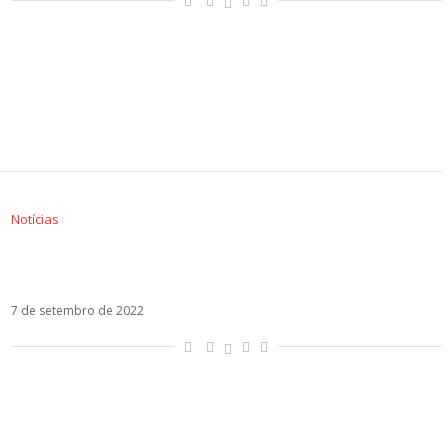
Notícias
Camilo estreia De Adentro Pa Afuera, seu disco
mais íntimo e pessoal
7 de setembro de 2022