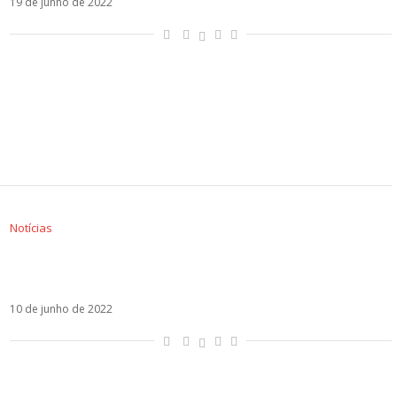
19 de junho de 2022
Notícias
Camilo anuncia NASA, colaboração inédita
com Alejandro Sanz
10 de junho de 2022