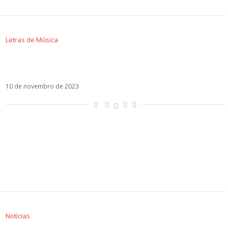
Letras de Música
Letra e vídeo de Salitre, a parceria de Manuel
Carrasco e Camilo
10 de novembro de 2023
Notícias