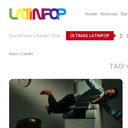
Home
Notícias
Eur
ÚLTIMAS LATINPOP
Quinta-Feira, 6 Agosto, 2026
Início
»
Camilo
TAG: