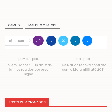
CAMILO
MALDITO CHATGPT
0
SHARE
previous post
next post
Sol em Câncer – Os artistas
Live Nation renova contrato
latinos regidos por esse
com o MorumBIS até 2031
signo
POSTS RELACIONADOS