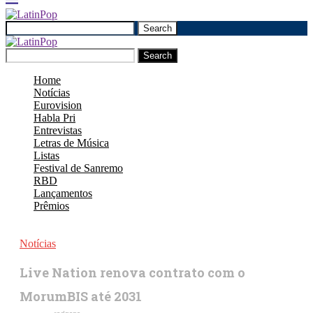
Search
Search
Home
Notícias
Eurovision
Habla Pri
Entrevistas
Letras de Música
Listas
Festival de Sanremo
RBD
Lançamentos
Prêmios
Notícias
Live Nation renova contrato com o
MorumBIS até 2031