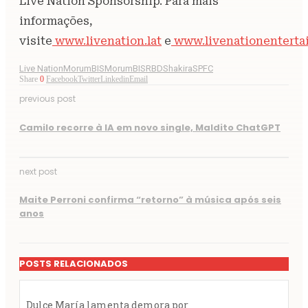
Live Nation Sponsorship. Para mais
informações,
visite
www.livenation.lat
e
www.livenationenterta
Live Nation
MorumBIS
MorumBIS
RBD
Shakira
SPFC
Share
0
Facebook
Twitter
Linkedin
Email
previous post
Camilo recorre à IA em novo single, Maldito ChatGPT
next post
Maite Perroni confirma “retorno” à música após seis
anos
POSTS RELACIONADOS
Dulce María lamenta demora por