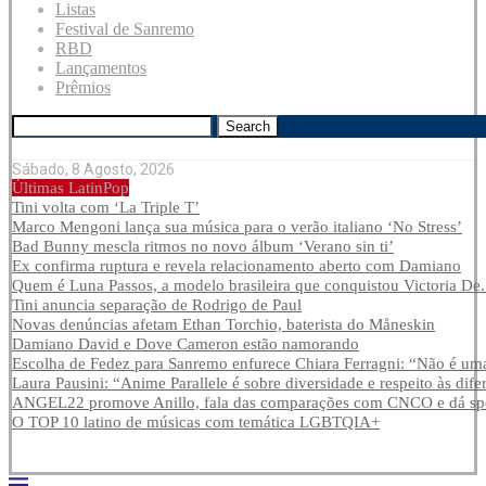
Listas
Festival de Sanremo
RBD
Lançamentos
Prêmios
Search
Sábado, 8 Agosto, 2026
Últimas LatinPop
Tini volta com ‘La Triple T’
Marco Mengoni lança sua música para o verão italiano ‘No Stress’
Bad Bunny mescla ritmos no novo álbum ‘Verano sin ti’
Ex confirma ruptura e revela relacionamento aberto com Damiano
Quem é Luna Passos, a modelo brasileira que conquistou Victoria De.
Tini anuncia separação de Rodrigo de Paul
Novas denúncias afetam Ethan Torchio, baterista do Måneskin
Damiano David e Dove Cameron estão namorando
Escolha de Fedez para Sanremo enfurece Chiara Ferragni: “Não é uma
Laura Pausini: “Anime Parallele é sobre diversidade e respeito às dife
ANGEL22 promove Anillo, fala das comparações com CNCO e dá spoi
O TOP 10 latino de músicas com temática LGBTQIA+