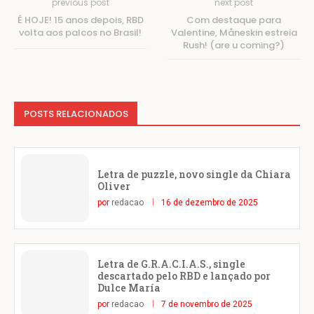
previous post
next post
É HOJE! 15 anos depois, RBD
Com destaque para
volta aos palcos no Brasil!
Valentine, Måneskin estreia
Rush! (are u coming?)
POSTS RELACIONADOS
Letra de puzzle, novo single da Chiara
Oliver
por
redacao
16 de dezembro de 2025
Letra de G.R.A.C.I.A.S., single
descartado pelo RBD e lançado por
Dulce María
por
redacao
7 de novembro de 2025