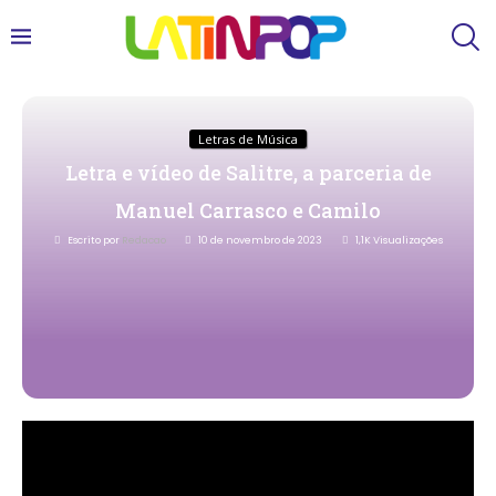
Letras de Música
Letra e vídeo de Salitre, a parceria de
Manuel Carrasco e Camilo
Escrito por
Redacao
10 de novembro de 2023
1,1K
Visualizações