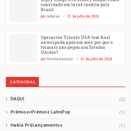
convidado em turnê inédita pelo
Brasil
por
redacao
31 de julho de 2026
Operación Triunfo USA tem final
antecipada após um mês: por que o
formato não pegou nos Estados
Unidos?
por
Priscila Bertozzi
31 de julho de 2026
CATEGORIAS
(2)
DAQUI
(1)
Prêmios>Prêmios LatinPop
(1)
Habla Pri|Lançamentos