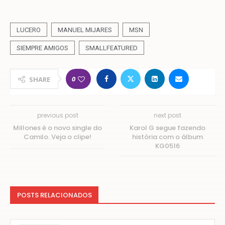
LUCERO
MANUEL MIJARES
MSN
SIEMPRE AMIGOS
SMALLFEATURED
0
SHARE
previous post
next post
Millones é o novo single do
Karol G segue fazendo
Camilo. Veja o clipe!
história com o álbum
KG0516
POSTS RELACIONADOS