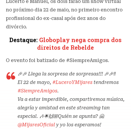
Lucerto e Manuel, os dois farão um show virtual
no próximo dia 22 de maio, no primeiro encontro
profissional do ex-casal após dez anos do
divórcio.
Destaque:
Globoplay nega compra dos
direitos de Rebelde
O evento foi batizado de #SiempreAmigos.
🎉🎉 Llega la sorpresa de sorpresas!!! 🎉🎉‼️
El 22 de mayo,
#LuceroYMijares
tendremos
#SiempreAmigos
.
Va a estar imperdible, compartiremos música,
alegría y amistad en este streaming tan
especial. 🎶🌟🙌🏼Quién se apunta? 🤗
@MijaresOficial
y yo los esperamos!