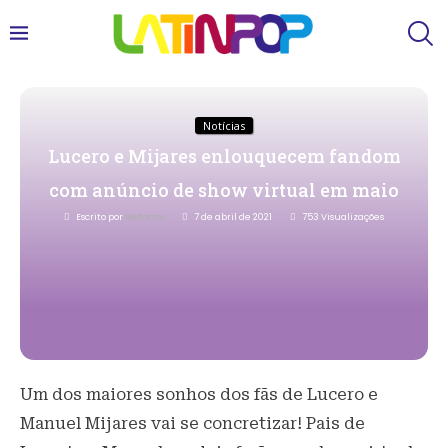
Notícias
Lucero e Mijares enlouquecem fandom
com anúncio de show virtual em maio
Escrito por
Redacao
7 de abril de 2021
753
Visualizações
Um dos maiores sonhos dos fãs de Lucero e
Manuel Mijares vai se concretizar! Pais de