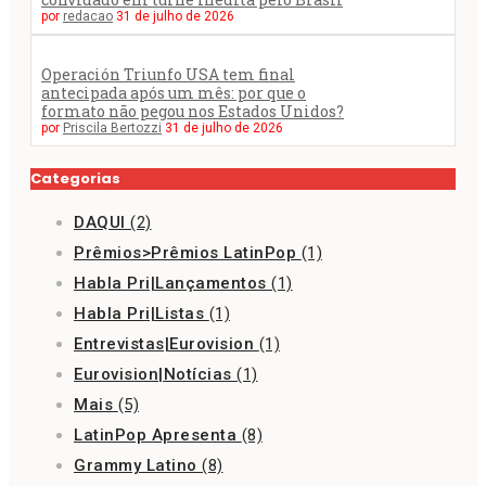
por
redacao
31 de julho de 2026
Operación Triunfo USA tem final
antecipada após um mês: por que o
formato não pegou nos Estados Unidos?
por
Priscila Bertozzi
31 de julho de 2026
Categorias
DAQUI
(2)
Prêmios>Prêmios LatinPop
(1)
Habla Pri|Lançamentos
(1)
Habla Pri|Listas
(1)
Entrevistas|Eurovision
(1)
Eurovision|Notícias
(1)
Mais
(5)
LatinPop Apresenta
(8)
Grammy Latino
(8)