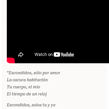
“Escondidos, sólo por amor
La oscura habitación
Tu cuerpo, el mio
El tiempo de un reloj
Escondidos, solos tu y yo