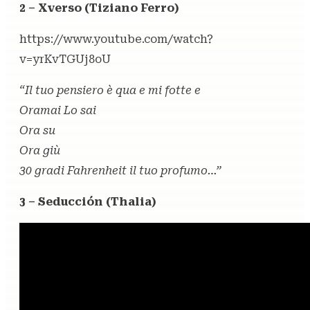
2 – Xverso (Tiziano Ferro)
https://www.youtube.com/watch?
v=yrKvTGUj8oU
“Il tuo pensiero è qua e mi fotte e
Oramai Lo sai
Ora su
Ora giù
30 gradi Fahrenheit il tuo profumo…”
3 – Seducción (Thalia)