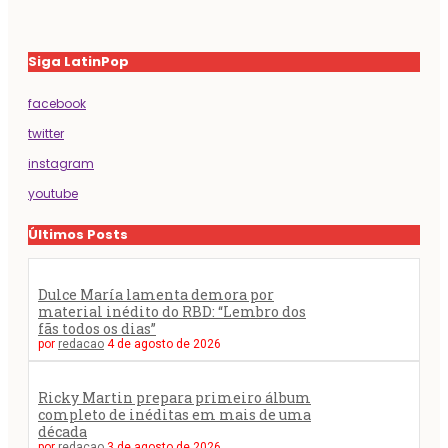
Siga LatinPop
facebook
twitter
instagram
youtube
Últimos Posts
Dulce María lamenta demora por
material inédito do RBD: “Lembro dos
fãs todos os dias”
por
redacao
4 de agosto de 2026
Ricky Martin prepara primeiro álbum
completo de inéditas em mais de uma
década
por
redacao
3 de agosto de 2026