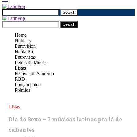
Search
Search
Home
Notícias
Eurovision
Habla Pri
Entrevistas
Letras de Música
Listas
Festival de Sanremo
RBD
Lançamentos
Prêmios
Listas
Dia do Sexo – 7 músicas latinas pra lá de
calientes