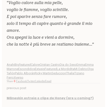
“Voglio calore sulla mia pelle,
voglio le fiamme, voglio scintille.
E poi sparire senza fare rumore,
solo il tempo di capire quanto è grande il mio
amore.
Ora spegni la luce e vieni a dormire,
che la notte è più breve se restiamo insieme…”
Anahi
Bigfeatured
Calore
Cristian Castro
Dia do Sexo
Emma
Emma
Marrone
Escondidos
Extasis
Featured
La Mordidita
Mi Delirio
Olga
Tañón
Pablo Alborán
Ricky Martin
Seduccion
Thalia
Tiziano
Ferro
Xverso
Share
0
Facebook
Twitter
Linkedin
Email
previous post
Måneskin estreia o clipe de Honey (are u coming?)