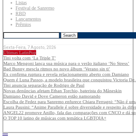
Listas
Festival de Sanremo
RBD
Lançamentos
Prêmios
Search
Sexta-Feira, 7 Agosto, 2026
Últimas LatinPop
Tini volta com ‘La Triple T’
Marco Mengoni lança sua música para o verão italiano ‘No Stress’
Bad Bunny mescla ritmos no novo álbum ‘Verano sin ti’
Ex confirma ruptura e revela relacionamento aberto com Damiano
Quem é Luna Passos, a modelo brasileira que conquistou Victoria De.
Tini anuncia separação de Rodrigo de Paul
Novas denúncias afetam Ethan Torchio, baterista do Måneskin
Damiano David e Dove Cameron estão namorando
Escolha de Fedez para Sanremo enfurece Chiara Ferragni: “Não é uma
Laura Pausini: “Anime Parallele é sobre diversidade e respeito às dife
ANGEL22 promove Anillo, fala das comparações com CNCO e dá spoi
O TOP 10 latino de músicas com temática LGBTQIA+