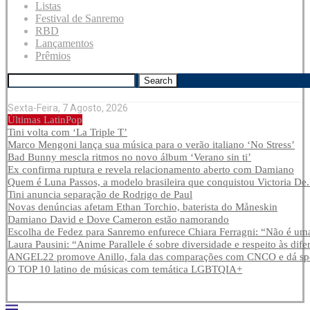
Listas
Festival de Sanremo
RBD
Lançamentos
Prêmios
Search
Sexta-Feira, 7 Agosto, 2026
Últimas LatinPop
Tini volta com ‘La Triple T’
Marco Mengoni lança sua música para o verão italiano ‘No Stress’
Bad Bunny mescla ritmos no novo álbum ‘Verano sin ti’
Ex confirma ruptura e revela relacionamento aberto com Damiano
Quem é Luna Passos, a modelo brasileira que conquistou Victoria De.
Tini anuncia separação de Rodrigo de Paul
Novas denúncias afetam Ethan Torchio, baterista do Måneskin
Damiano David e Dove Cameron estão namorando
Escolha de Fedez para Sanremo enfurece Chiara Ferragni: “Não é uma
Laura Pausini: “Anime Parallele é sobre diversidade e respeito às dife
ANGEL22 promove Anillo, fala das comparações com CNCO e dá spoi
O TOP 10 latino de músicas com temática LGBTQIA+