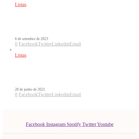
Listas
Dia do Sexo – 7 músicas latinas pra lá
de calientes
6 de setembro de 2023
0
Facebook
Twitter
Linkedin
Email
Listas
O TOP 10 latino de músicas com
temática LGBTQIA+
28 de junho de 2021
0
Facebook
Twitter
Linkedin
Email
Facebook
Instagram
Spotify
Twitter
Youtube