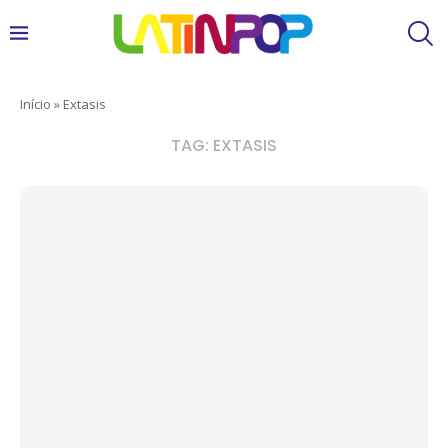
Início
»
Extasis
TAG:
EXTASIS