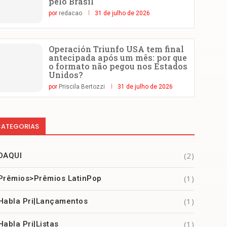
pelo Brasil
por
redacao
31 de julho de 2026
Operación Triunfo USA tem final
antecipada após um mês: por que
o formato não pegou nos Estados
Unidos?
por
Priscila Bertozzi
31 de julho de 2026
ATEGORIAS
(2)
DAQUI
(1)
Prêmios>Prêmios LatinPop
(1)
Habla Pri|Lançamentos
(1)
Habla Pri|Listas