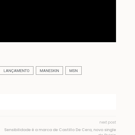
LANÇAMENTO
MANESKIN
MSN
next post
Sensibilidade é a marca de Castillo De Cera, novo single