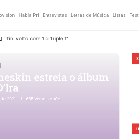
ovision
Habla Pri
Entrevistas
Letras de Música
Listas
Fest
Tini volta com ‘La Triple T’
S
eskin estreia o álbum
’Ira
 de 2021
655
Visualizações
Ú