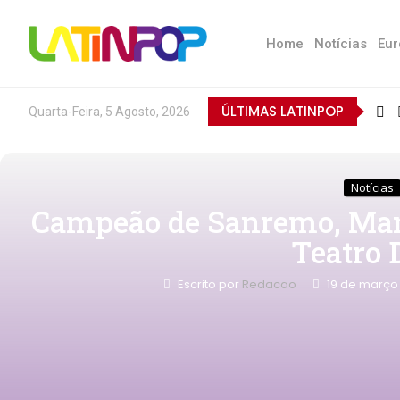
Home
Notícias
Eur
ÚLTIMAS LATINPOP
Quarta-Feira, 5 Agosto, 2026
Notícias
Campeão de Sanremo, Man
Teatro D
Escrito por
Redacao
19 de março