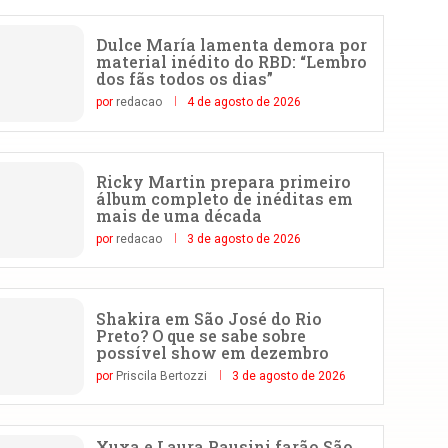
Dulce María lamenta demora por
material inédito do RBD: “Lembro
dos fãs todos os dias”
por
redacao
4 de agosto de 2026
Ricky Martin prepara primeiro
álbum completo de inéditas em
mais de uma década
por
redacao
3 de agosto de 2026
Shakira em São José do Rio
Preto? O que se sabe sobre
possível show em dezembro
por
Priscila Bertozzi
3 de agosto de 2026
Xuxa e Laura Pausini farão São