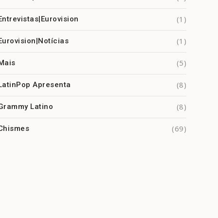
(1)
Entrevistas|Eurovision
(1)
Eurovision|Notícias
(5)
Mais
(8)
LatinPop Apresenta
(8)
Grammy Latino
(69)
Chismes