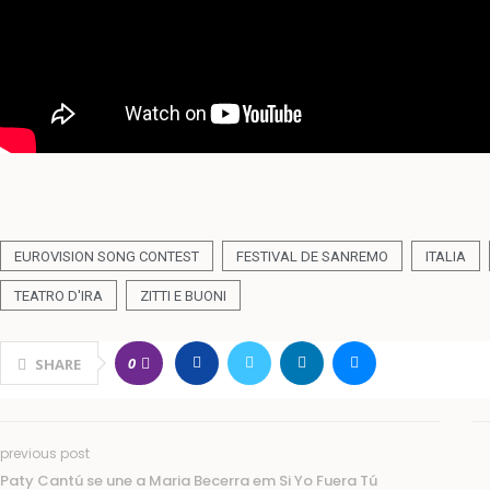
EUROVISION SONG CONTEST
FESTIVAL DE SANREMO
ITALIA
TEATRO D'IRA
ZITTI E BUONI
0
SHARE
previous post
Paty Cantú se une a Maria Becerra em Si Yo Fuera Tú