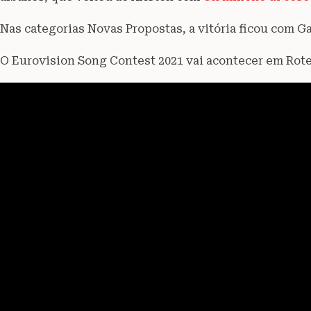
Nas categorias Novas Propostas, a vitória ficou com 
O Eurovision Song Contest 2021 vai acontecer em Roter