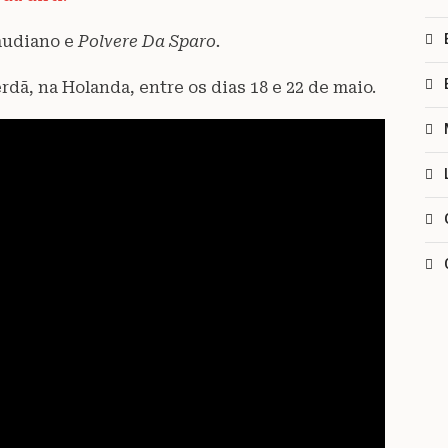
Gaudiano e
Polvere Da Sparo.
dã, na Holanda, entre os dias 18 e 22 de maio.