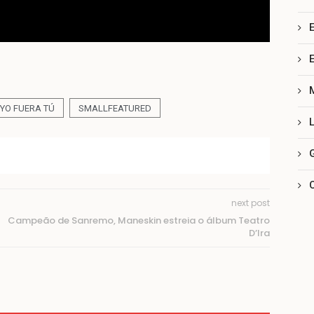
 YO FUERA TÚ
SMALLFEATURED
next post
Campeão de Sanremo, Maneskin estreia o álbum Teatro
D’Ira