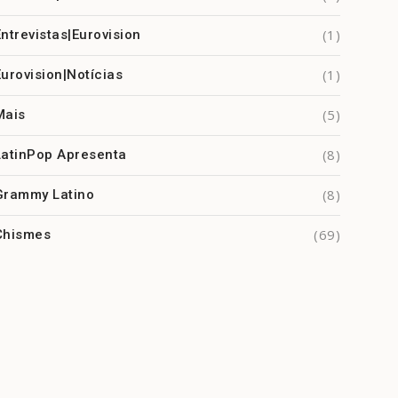
(1)
Entrevistas|Eurovision
(1)
Eurovision|Notícias
(5)
Mais
(8)
LatinPop Apresenta
(8)
Grammy Latino
(69)
Chismes