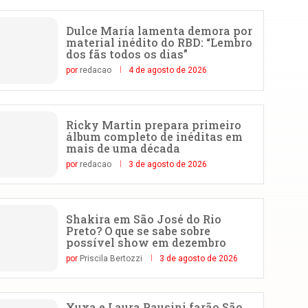
Dulce María lamenta demora por
material inédito do RBD: “Lembro
dos fãs todos os dias”
por
redacao
4 de agosto de 2026
Ricky Martin prepara primeiro
álbum completo de inéditas em
mais de uma década
por
redacao
3 de agosto de 2026
Shakira em São José do Rio
Preto? O que se sabe sobre
possível show em dezembro
por
Priscila Bertozzi
3 de agosto de 2026
Xuxa e Laura Pausini farão São