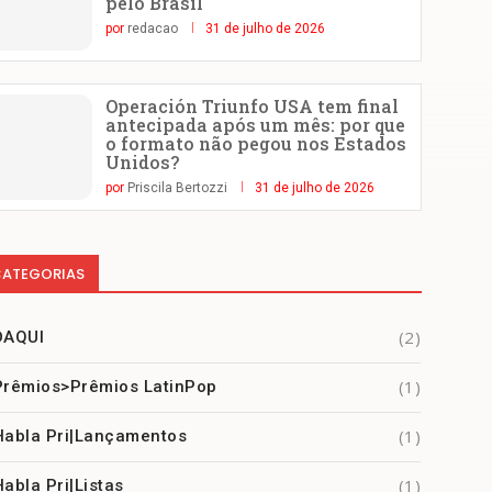
pelo Brasil
por
redacao
31 de julho de 2026
Operación Triunfo USA tem final
antecipada após um mês: por que
o formato não pegou nos Estados
Unidos?
por
Priscila Bertozzi
31 de julho de 2026
ATEGORIAS
(2)
DAQUI
(1)
Prêmios>Prêmios LatinPop
(1)
Habla Pri|Lançamentos
(1)
Habla Pri|Listas