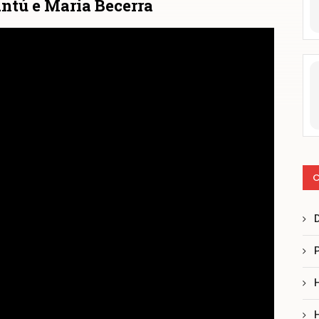
antú e Maria Becerra
C