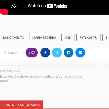
LANÇAMENTO
MARIA BECERRA
MSN
PATY CANTÚ
SI
0
SHARE
previous post
Esta Vez é o novo single da girlband Ventino. Veja o
clipe!
POSTS RELACIONADOS