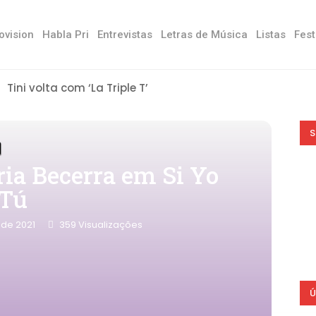
ovision
Habla Pri
Entrevistas
Letras de Música
Listas
Fest
Tini volta com ‘La Triple T’
S
ria Becerra em Si Yo
 Tú
 de 2021
359
Visualizações
Ú