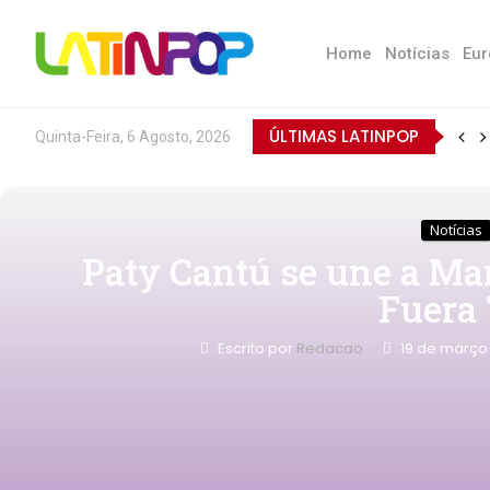
Home
Notícias
Eur
ÚLTIMAS LATINPOP
Quinta-Feira, 6 Agosto, 2026
Notícias
Paty Cantú se une a Ma
Fuera
Escrito por
Redacao
19 de março