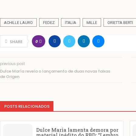
ACHILLE LAURO
FEDEZ
ITALIA
MILLE
ORIETTA BERTI
0
SHARE
previous post
Dulce María revela o lançamento de duas novas faixas
de Origen
POSTS RELACIONADOS
Dulce María lamenta demora por
material inédito do RBD: “Lembro