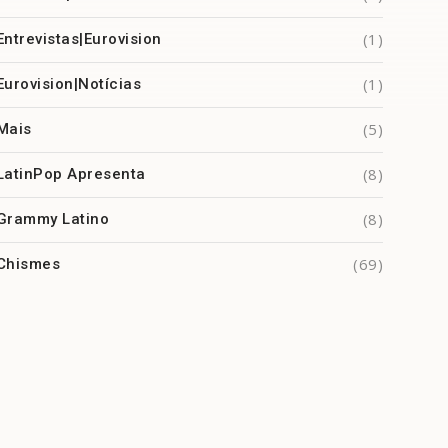
(1)
Entrevistas|Eurovision
(1)
Eurovision|Notícias
(5)
Mais
(8)
LatinPop Apresenta
(8)
Grammy Latino
(69)
Chismes