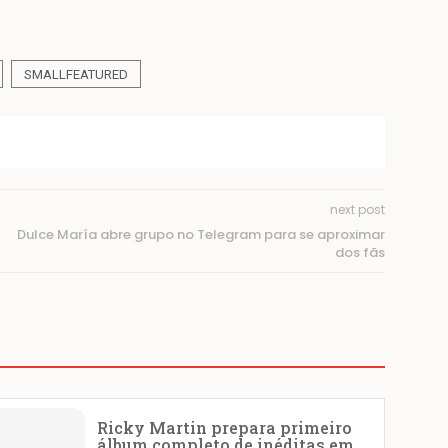
SMALLFEATURED
next post
Dulce María abre grupo no Telegram para se aproximar
dos fãs
Ricky Martin prepara primeiro
álbum completo de inéditas em