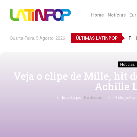
Home
Notícias
Eur
ÚLTIMAS LATINPOP
Quarta-Feira, 5 Agosto, 2026
Notícias
Veja o clipe de Mille, hit d
Achille 
Escrito por
Redacao
14 de junho