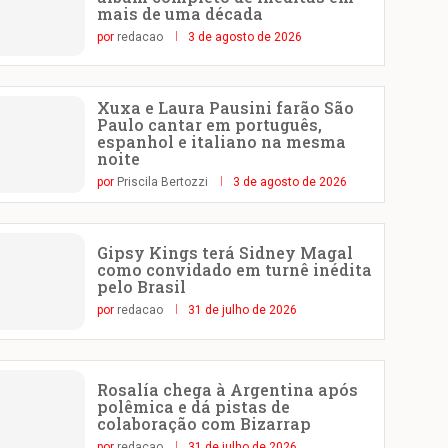
mais de uma década
por
redacao
3 de agosto de 2026
Xuxa e Laura Pausini farão São
Paulo cantar em português,
espanhol e italiano na mesma
noite
por
Priscila Bertozzi
3 de agosto de 2026
Gipsy Kings terá Sidney Magal
como convidado em turnê inédita
pelo Brasil
por
redacao
31 de julho de 2026
Rosalía chega à Argentina após
polêmica e dá pistas de
colaboração com Bizarrap
por
redacao
31 de julho de 2026