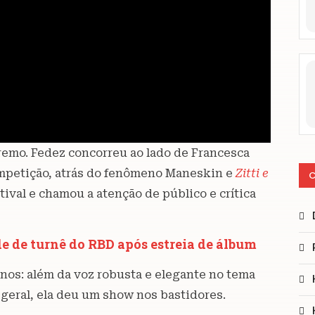
remo. Fedez concorreu ao lado de Francesca
mpetição, atrás do fenômeno Maneskin e
Zitti e
C
stival e chamou a atenção de público e crítica
e de turnê do RBD após estreia de álbum
anos: além da voz robusta e elegante no tema
 geral, ela deu um show nos bastidores.