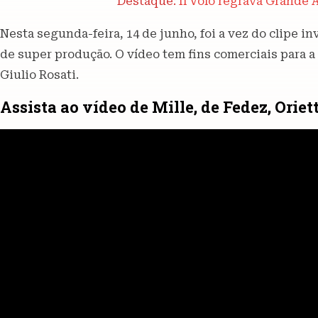
Destaque:
Il Volo regrava Grande
Nesta segunda-feira, 14 de junho, foi a vez do clipe 
de super produção. O vídeo tem fins comerciais para a C
Giulio Rosati.
Assista ao vídeo de Mille, de Fedez, Oriet