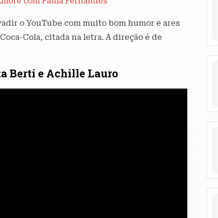
 Amore com Paula Fernandes
invadir o YouTube com muito bom humor e ares
oca-Cola, citada na letra. A direção é de
ta Berti e Achille Lauro