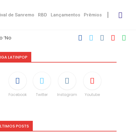
ival de Sanremo
RBD
Lançamentos
Prêmios
 ‘No Stress’
’
 com Damiano
u Victoria De...
 Måneskin
ni: “Não é uma...
espeito às diferenças”
CO e dá spoiler...
IGA LATINPOP
Facebook
Twitter
Instagram
Youtube
LTIMOS POSTS