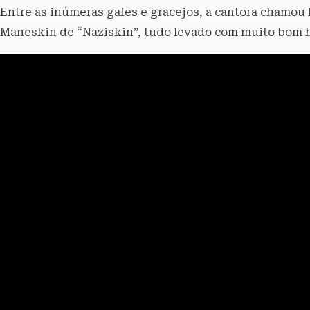
Entre as inúmeras gafes e gracejos, a cantora chamou
Maneskin de “Naziskin”, tudo levado com muito bom h