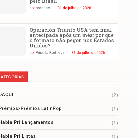
pelo Brasil
por
redacao
31 de julho de 2026
Operación Triunfo USA tem final
antecipada após um mês: por que
o formato não pegou nos Estados
Unidos?
por
Priscila Bertozzi
31 de julho de 2026
ATEGORIAS
(2)
DAQUI
(1)
Prêmios>Prêmios LatinPop
(1)
Habla Pri|Lançamentos
(1)
Habla Pri|Listas