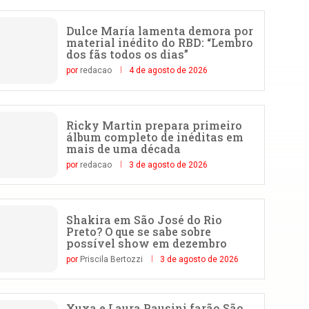
Dulce María lamenta demora por
material inédito do RBD: “Lembro
dos fãs todos os dias”
por
redacao
4 de agosto de 2026
Ricky Martin prepara primeiro
álbum completo de inéditas em
mais de uma década
por
redacao
3 de agosto de 2026
Shakira em São José do Rio
Preto? O que se sabe sobre
possível show em dezembro
por
Priscila Bertozzi
3 de agosto de 2026
Xuxa e Laura Pausini farão São