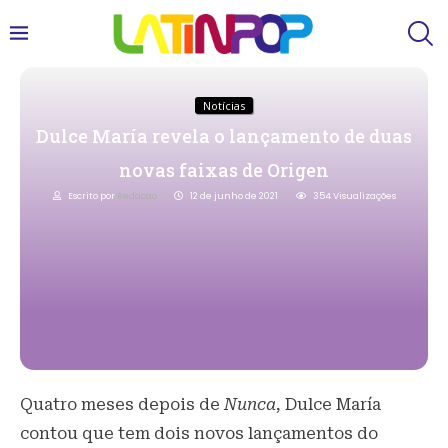
Notícias
Dulce María revela o lançamento de duas
novas faixas de Origen
Escrito por
Redacao
12 de junho de 2021
354
Visualizações
Quatro meses depois de
Nunca
, Dulce María
contou que tem dois novos lançamentos do