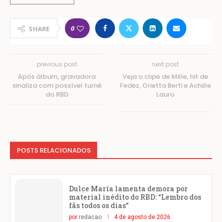
0
SHARE
previous post
next post
Após álbum, gravadora
Veja o clipe de Mille, hit de
sinaliza com possível turnê
Fedez, Orietta Berti e Achille
do RBD
Lauro
POSTS RELACIONADOS
Dulce María lamenta demora por
material inédito do RBD: “Lembro dos
fãs todos os dias”
por
redacao
4 de agosto de 2026