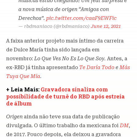
músicas estão chegando! Um feat surpresa e
a nova música de origen “Amigos con
Derechos”.
pic.twitter.com/caaF9EWFic
— rbdmaniaco (@rbdmaniaco)
June 12, 2021
A faixa anterior projeto mais íntimo da carreira
de Dulce María tinha sido lançada em
novembro:
Lo Que Ves No Es Lo Que Soy.
Antes, a
ex-RBD já tinha apresentado
Te Daría Todo
e
Más
Tuya Que Mía
.
+ Leia Mais:
Gravadora sinaliza com
possibilidade de turnê do RBD após estreia
de álbum
Origen
ainda não teve sua data de publicação
divulgada. O último trabalho da mexicana foi
DM
,
de 2017. Pouco depois, ela deixou a gravadora