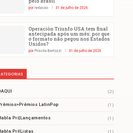
pelo Brasil
por
redacao
31 de julho de 2026
Operación Triunfo USA tem final
antecipada após um mês: por que
o formato não pegou nos Estados
Unidos?
por
Priscila Bertozzi
31 de julho de 2026
ATEGORIAS
(2)
DAQUI
(1)
Prêmios>Prêmios LatinPop
(1)
Habla Pri|Lançamentos
(1)
Habla Pri|Listas