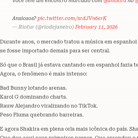
Você tem um encontro marcado com
@shakira
no
Ansiosos?
pic.twitter.com/srdJVn6erK
— Riotur (@riodejaneiro)
February 11, 2026
Durante anos, o mercado tratou a música em espanhol
se fosse importado demais para ser central.
Só que o Brasil já estava cantando em espanhol fazia 
Agora, o fenômeno é mais intenso:
Bad Bunny lotando arenas.
Karol G dominando charts.
Rauw Alejandro viralizando no TikTok.
Peso Pluma quebrando barreiras.
E agora Shakira em plena orla mais icônica do país. Sha
Que deu aqui seus primeiros passos. Que aprendeu o 