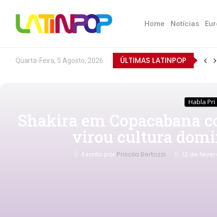
Home
Notícias
Eur
ÚLTIMAS LATINPOP
Quarta-Feira, 5 Agosto, 2026
Habla Pri
Shakira em Copacabana con
virou cultura domi
Escrito por
Priscila Bertozzi
12 de feve