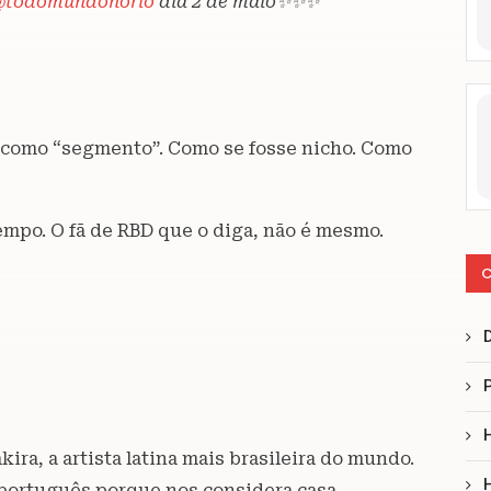
@todomundonorio
dia 2 de maio✨✨✨
 como “segmento”. Como se fosse nicho. Como
tempo. O fã de RBD que o diga, não é mesmo.
C
kira, a artista latina mais brasileira do mundo.
português porque nos considera casa.