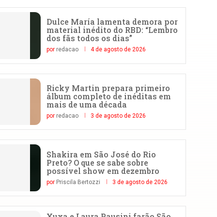
Dulce María lamenta demora por
material inédito do RBD: “Lembro
dos fãs todos os dias”
por
redacao
4 de agosto de 2026
Ricky Martin prepara primeiro
álbum completo de inéditas em
mais de uma década
por
redacao
3 de agosto de 2026
Shakira em São José do Rio
Preto? O que se sabe sobre
possível show em dezembro
por
Priscila Bertozzi
3 de agosto de 2026
Xuxa e Laura Pausini farão São