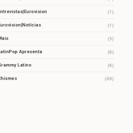
(1)
Entrevistas|Eurovision
(1)
Eurovision|Notícias
(5)
Mais
(8)
LatinPop Apresenta
(8)
Grammy Latino
(69)
Chismes