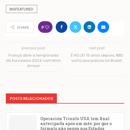
BIGFEATURED
0
SHARE
previous post
next post
França abre a temporada
É HOJE! 15 anos depois, RBD
do Eurovision 2024 com Mon
volta aos palcos no Brasil!
Amour
POSTS RELACIONADOS
Operación Triunfo USA tem final
antecipada após um mês: por que o
formato não pegou nos Estados