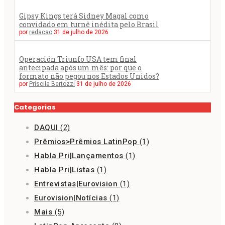
Gipsy Kings terá Sidney Magal como
convidado em turnê inédita pelo Brasil
por
redacao
31 de julho de 2026
Operación Triunfo USA tem final
antecipada após um mês: por que o
formato não pegou nos Estados Unidos?
por
Priscila Bertozzi
31 de julho de 2026
Categorias
DAQUI
(2)
Prêmios>Prêmios LatinPop
(1)
Habla Pri|Lançamentos
(1)
Habla Pri|Listas
(1)
Entrevistas|Eurovision
(1)
Eurovision|Notícias
(1)
Mais
(5)