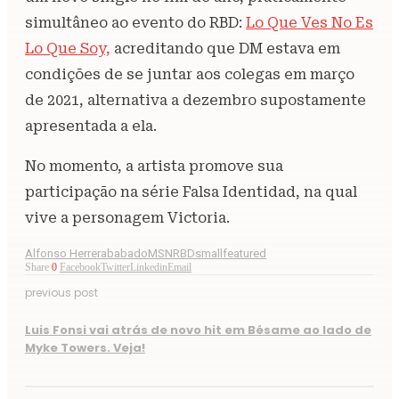
simultâneo ao evento do RBD:
Lo Que Ves No Es
Lo Que Soy,
acreditando que DM estava em
condições de se juntar aos colegas em março
de 2021, alternativa a dezembro supostamente
apresentada a ela.
No momento, a artista promove sua
participação na série Falsa Identidad, na qual
vive a personagem Victoria.
Alfonso Herrera
babado
MSN
RBD
smallfeatured
Share
0
Facebook
Twitter
Linkedin
Email
previous post
Luis Fonsi vai atrás de novo hit em Bésame ao lado de
Myke Towers. Veja!