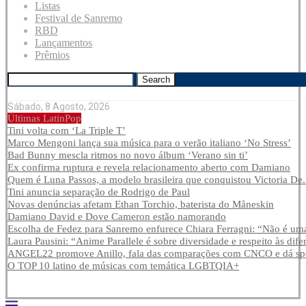
Listas
Festival de Sanremo
RBD
Lançamentos
Prêmios
Search
Sábado, 8 Agosto, 2026
Últimas LatinPop
Tini volta com ‘La Triple T’
Marco Mengoni lança sua música para o verão italiano ‘No Stress’
Bad Bunny mescla ritmos no novo álbum ‘Verano sin ti’
Ex confirma ruptura e revela relacionamento aberto com Damiano
Quem é Luna Passos, a modelo brasileira que conquistou Victoria De.
Tini anuncia separação de Rodrigo de Paul
Novas denúncias afetam Ethan Torchio, baterista do Måneskin
Damiano David e Dove Cameron estão namorando
Escolha de Fedez para Sanremo enfurece Chiara Ferragni: “Não é uma
Laura Pausini: “Anime Parallele é sobre diversidade e respeito às dife
ANGEL22 promove Anillo, fala das comparações com CNCO e dá spoi
O TOP 10 latino de músicas com temática LGBTQIA+