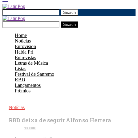
Search
Search
Home
Notícias
Eurovision
Habla Pri
Entrevistas
Letras de Música
Listas
Festival de Sanremo
RBD
Lançamentos
Prêmios
Notícias
RBD deixa de seguir Alfonso Herrera
Escrito por
redacao
6 de junho de 2021
463
Visualizações