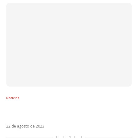
Notícias
Netflix anuncia estreia de filme com Alfonso
Herrera
22 de agosto de 2023