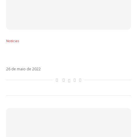
Notícias
Alfonso Herrera interage com Bad Bunny,
cita RBD e leva fãs à loucura
26 de maio de 2022