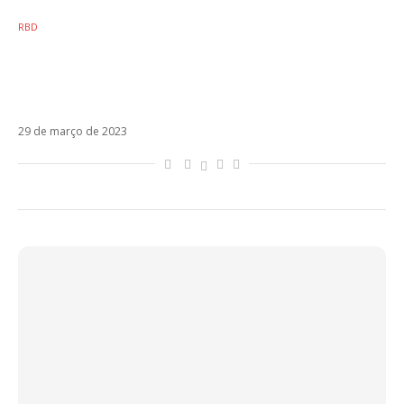
RBD
O exposed de Alfonso Herrera: por que o RBD
só voltou após os direitos passarem aos
integrantes?
29 de março de 2023