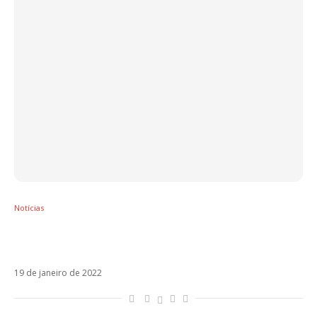
Notícias
Vyni, do BBB: “A sociedade queria que eu
fosse o Miguel, mas eu queria ser a Mía”
19 de janeiro de 2022