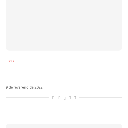
Listas
Como era o mundo da música latina antes
do LatinPop Brasil
9 de fevereiro de 2022