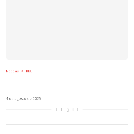
Notícias
RBD
Alfonso Herrera denuncia roubo de malas
em aeroporto no México
4 de agosto de 2025