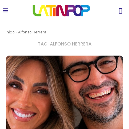
Início
»
Alfonso Herrera
TAG:
ALFONSO HERRERA