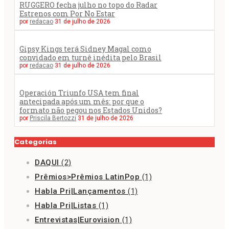
RUGGERO fecha julho no topo do Radar
Estrenos com Por No Estar
por
redacao
31 de julho de 2026
Gipsy Kings terá Sidney Magal como
convidado em turnê inédita pelo Brasil
por
redacao
31 de julho de 2026
Operación Triunfo USA tem final
antecipada após um mês: por que o
formato não pegou nos Estados Unidos?
por
Priscila Bertozzi
31 de julho de 2026
Categorias
DAQUI
(2)
Prêmios>Prêmios LatinPop
(1)
Habla Pri|Lançamentos
(1)
Habla Pri|Listas
(1)
Entrevistas|Eurovision
(1)