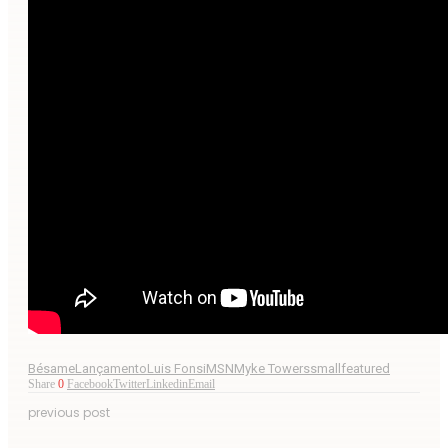
Bésame
Lançamento
Luis Fonsi
MSN
Myke Towers
smallfeatured
Share
0
Facebook
Twitter
Linkedin
Email
previous post