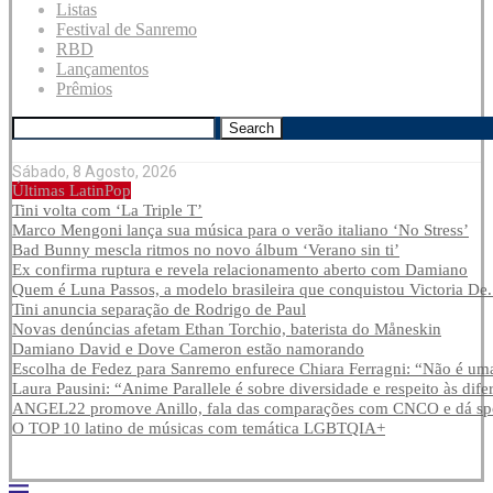
Listas
Festival de Sanremo
RBD
Lançamentos
Prêmios
Search
Sábado, 8 Agosto, 2026
Últimas LatinPop
Tini volta com ‘La Triple T’
Marco Mengoni lança sua música para o verão italiano ‘No Stress’
Bad Bunny mescla ritmos no novo álbum ‘Verano sin ti’
Ex confirma ruptura e revela relacionamento aberto com Damiano
Quem é Luna Passos, a modelo brasileira que conquistou Victoria De.
Tini anuncia separação de Rodrigo de Paul
Novas denúncias afetam Ethan Torchio, baterista do Måneskin
Damiano David e Dove Cameron estão namorando
Escolha de Fedez para Sanremo enfurece Chiara Ferragni: “Não é uma
Laura Pausini: “Anime Parallele é sobre diversidade e respeito às dife
ANGEL22 promove Anillo, fala das comparações com CNCO e dá spoi
O TOP 10 latino de músicas com temática LGBTQIA+