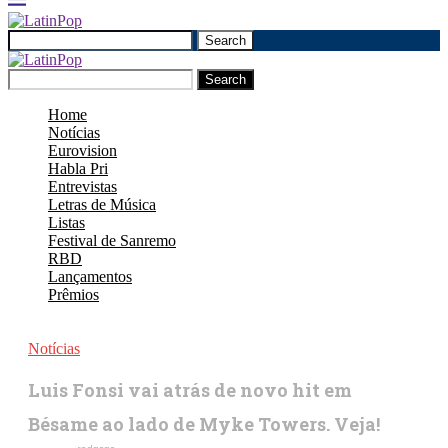
Search
Search
Home
Notícias
Eurovision
Habla Pri
Entrevistas
Letras de Música
Listas
Festival de Sanremo
RBD
Lançamentos
Prêmios
Notícias
Luis Fonsi vai atrás de novo hit em
Bésame ao lado de Myke Towers. Veja!