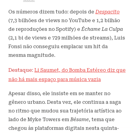
Escrito por
redacao
3 de junho de 2021
440
Visualizações
Os números dizem tudo: depois de
Despacito
(7,3 bilhões de views no YouTube e 1,2 bilhão
de reproduções no Spotify) e
Échame La Culpa
(2,1 bi de views e 729 milhões de streams), Luis
Fonsi não conseguiu emplacar um hit da
mesma magnitude.
Destaque:
Li Saumet, do Bomba Estéreo diz que
não há mais espaço para música vazia
Apesar disso, ele insiste em se manter no
gênero urbano. Desta vez, ele continua a saga
no ritmo que mudou sua trajetória artística ao
lado de Myke Towers em
Bésame
, tema que
chegou às plataformas digitais nesta quinta-