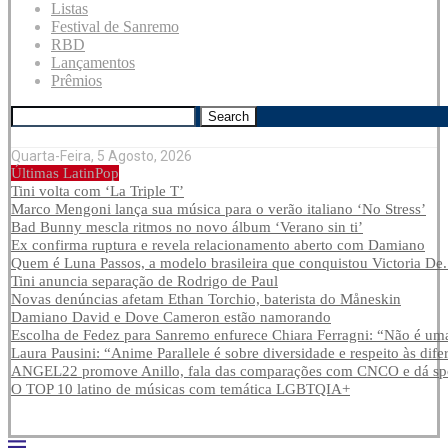
Listas
Festival de Sanremo
RBD
Lançamentos
Prêmios
Search
Quarta-Feira, 5 Agosto, 2026
Últimas LatinPop
Tini volta com ‘La Triple T’
Marco Mengoni lança sua música para o verão italiano ‘No Stress’
Bad Bunny mescla ritmos no novo álbum ‘Verano sin ti’
Ex confirma ruptura e revela relacionamento aberto com Damiano
Quem é Luna Passos, a modelo brasileira que conquistou Victoria De.
Tini anuncia separação de Rodrigo de Paul
Novas denúncias afetam Ethan Torchio, baterista do Måneskin
Damiano David e Dove Cameron estão namorando
Escolha de Fedez para Sanremo enfurece Chiara Ferragni: “Não é uma
Laura Pausini: “Anime Parallele é sobre diversidade e respeito às dife
ANGEL22 promove Anillo, fala das comparações com CNCO e dá spoi
O TOP 10 latino de músicas com temática LGBTQIA+