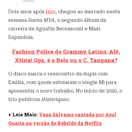
Escrito por
redacao
24 de novembro de 2021
1,2K
Visualizações
Dois anos após
Hoy
, chegou ao mercado nesta
semana
Suena MYA,
o segundo álbum da
carreira de Agustin Bernasconi e Maxi
Espindola.
Fashion Police do Grammy Latino: Alô,
Xtina! Ops, é o Belo ou o C. Tangana?
O disco marca o reencontro da dupla com
Emilia, com quem estrearam o single BB para
apresentar o novo trabalho. No início de 2020, o
trio publicou
Histeriqueo.
+ Leia Mais:
Vaza Sálvame cantada por Azul
Guaíta na versão de Rebelde da Netflix