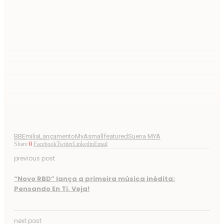
BB
Emilia
Lançamento
MyA
smallfeatured
Suena MYA
Share
0
Facebook
Twitter
Linkedin
Email
previous post
“Novo RBD” lança a primeira música inédita:
Pensando En Ti. Veja!
next post