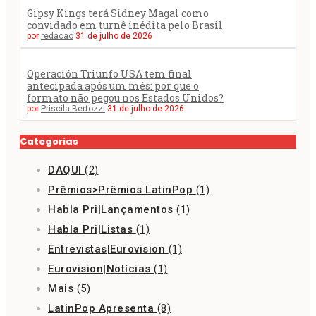
Gipsy Kings terá Sidney Magal como
convidado em turnê inédita pelo Brasil
por
redacao
31 de julho de 2026
Operación Triunfo USA tem final
antecipada após um mês: por que o
formato não pegou nos Estados Unidos?
por
Priscila Bertozzi
31 de julho de 2026
Categorias
DAQUI
(2)
Prêmios>Prêmios LatinPop
(1)
Habla Pri|Lançamentos
(1)
Habla Pri|Listas
(1)
Entrevistas|Eurovision
(1)
Eurovision|Notícias
(1)
Mais
(5)
LatinPop Apresenta
(8)