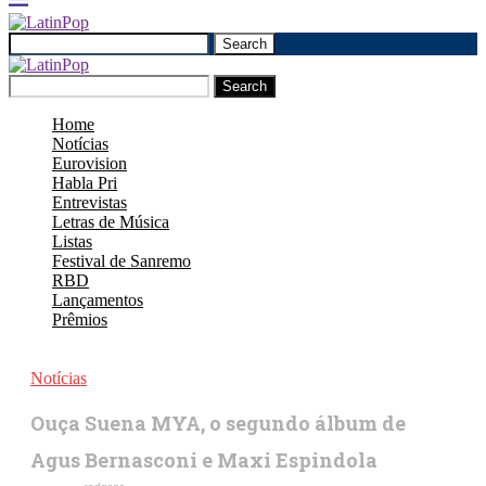
Search
Search
Home
Notícias
Eurovision
Habla Pri
Entrevistas
Letras de Música
Listas
Festival de Sanremo
RBD
Lançamentos
Prêmios
Notícias
Ouça Suena MYA, o segundo álbum de
Agus Bernasconi e Maxi Espindola