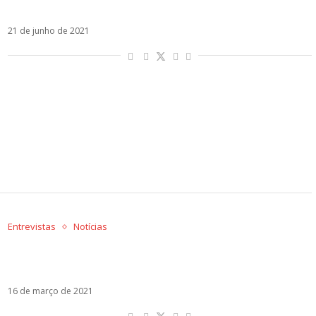
MYA estreia remix de 2:50 com Tini
21 de junho de 2021
Entrevistas
Notícias
Amizade, Brasil, novo disco e sucesso: MYA fala
sobre a carreira meteórica
16 de março de 2021