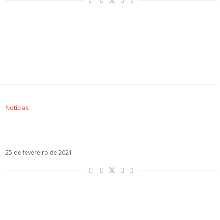
Notícias
MYA mostra seu lado mais romântico em
Fuiste Mía com Ha*Ash
25 de fevereiro de 2021