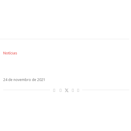
Notícias
Ouça Suena MYA, o segundo álbum de Agus
Bernasconi e Maxi Espindola
24 de novembro de 2021