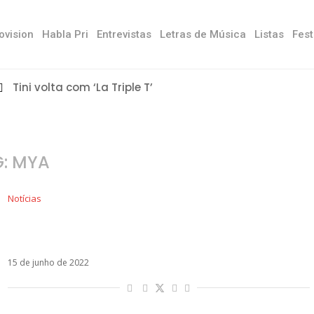
ovision
Habla Pri
Entrevistas
Letras de Música
Listas
Fest
Tini volta com ‘La Triple T’
G:
MYA
Notícias
CNCO entra em remix de Suelta, Sola y
Tranquila, de Fabro e Mya
15 de junho de 2022