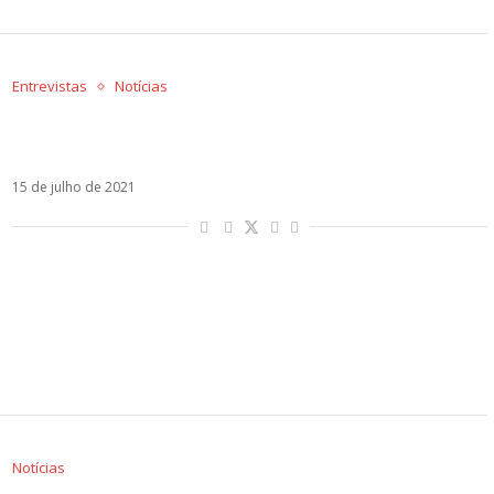
Entrevistas
Notícias
MYA: 2:50, Tini, pandemia e novo álbum são
assuntos dessa entrevista exclusiva! Veja!
15 de julho de 2021
Notícias