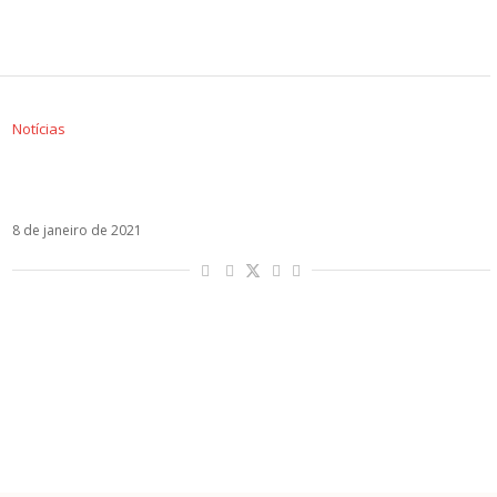
Notícias
MYA começa o ano com música nova: Te
Quiero X Eso
8 de janeiro de 2021