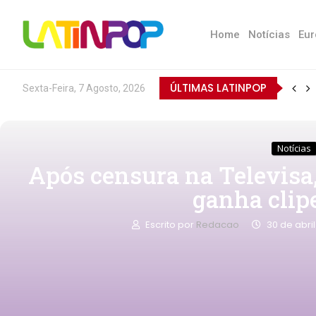
Home
Notícias
Eur
ÚLTIMAS LATINPOP
Sexta-Feira, 7 Agosto, 2026
Notícias
Após censura na Televisa,
ganha clipe
Escrito por
Redacao
30 de abri