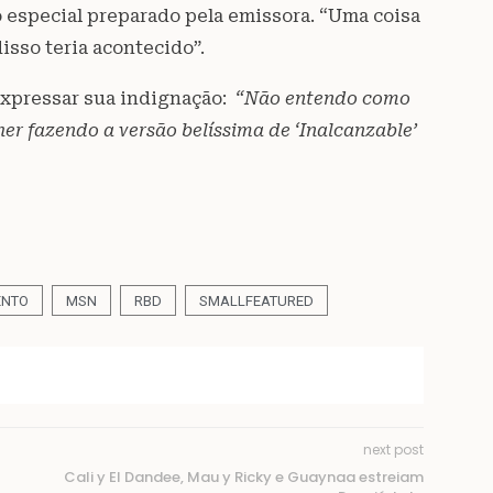
o especial preparado pela emissora. “Uma coisa
isso teria acontecido”.
expressar sua indignação:
“Não entendo como
er fazendo a versão belíssima de ‘Inalcanzable’
ENTO
MSN
RBD
SMALLFEATURED
next post
Cali y El Dandee, Mau y Ricky e Guaynaa estreiam