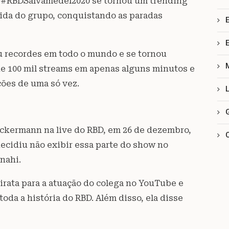
, #RBDSálvamedel2020 se tornou um trending
itida do grupo, conquistando as paradas
u recordes em todo o mundo e se tornou
de 100 mil streams em apenas alguns minutos e
ções de uma só vez.
Uckermann na live do RBD, em 26 de dezembro,
decidiu não exibir essa parte do show no
nahi.
irata para a atuação do colega no YouTube e
oda a história do RBD. Além disso, ela disse