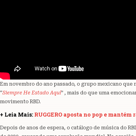
Em novembro do ano passado, o grupo mexicano que m
“
Siempre He Estado Aquí
” , mais do que uma emocionan
movimento RBD.
+ Leia Mais:
RUGGERO aposta no pop e mantém raí
Depois de anos de espera, o catálogo de música do RB