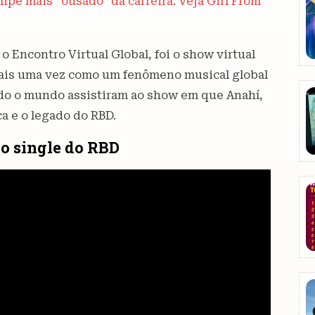
lipe mais “ousado” da carreira. Veja Girl From
o Encontro Virtual Global, foi o show virtual
mais uma vez como um fenômeno musical global
todo o mundo assistiram ao show em que Anahí,
a e o legado do RBD.
vo single do RBD