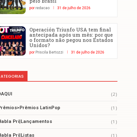
pelo Brasil
por
redacao
31 de julho de 2026
Operación Triunfo USA tem final
antecipada após um mês: por que
o formato não pegou nos Estados
Unidos?
por
Priscila Bertozzi
31 de julho de 2026
ATEGORIAS
(2)
DAQUI
(1)
Prêmios>Prêmios LatinPop
(1)
Habla Pri|Lançamentos
(1)
Habla Pri|Listas