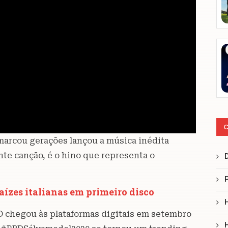
C
arcou gerações lançou a música inédita
te canção, é o hino que representa o
zes italianas em primeiro disco
D chegou às plataformas digitais em setembro