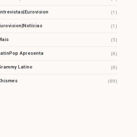
(1)
Entrevistas|Eurovision
(1)
Eurovision|Notícias
(5)
Mais
(8)
LatinPop Apresenta
(8)
Grammy Latino
(69)
Chismes