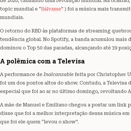
de 2020, causando uma revolução mundial. Na ocasião
topic mundial e “
Sálvame
” ) foi a música mais transm
mundiais.
O retorno do RBD às plataformas de streaming quebro
tendência global. No Spotify, a banda acumulou mais 
dominou o Top 50 das paradas, alcançando até 39 posi
A polêmica com a Televisa
A performance de
Inalcanzable
feita por Christopher 
foi um dos pontos altos do show. Contudo, a Televisa 
especial que foi ao ar no último domingo, revoltando A
A mãe de Manuel e Emiliano chegou a postar um link p
disse que foi a melhor interpretação dessa música em t
que foi ele quem “levou o show”.