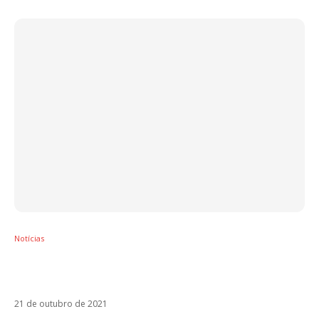
Notícias
Mãe de Uckermann confirma imbróglio sobre
vacina e “joga” decisão para fãs brasileiros
21 de outubro de 2021