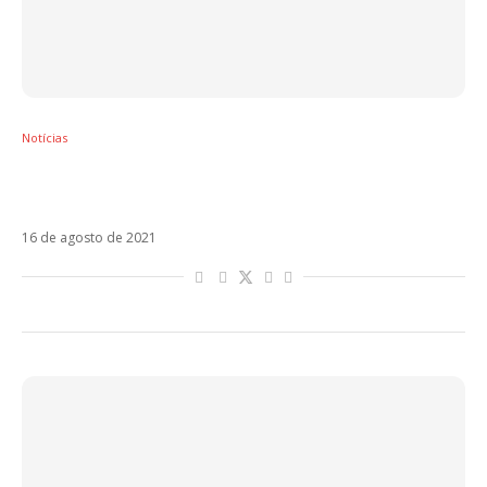
Notícias
Prefeitura de Sobral substitui Uckermann por
Zé Gotinha em campanha de vacinação
16 de agosto de 2021