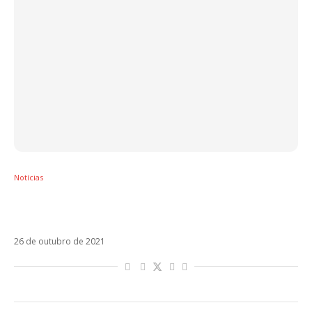
Notícias
Fãs clamam por Alfonso Herrera após
atitude de Christopher Uckermann
26 de outubro de 2021