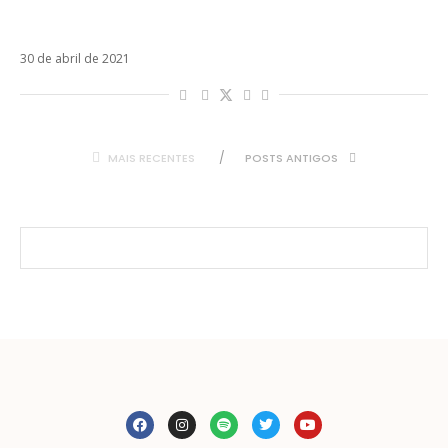
Após censura na Televisa, Inalcanzable, do
RBD, ganha clipe oficial
30 de abril de 2021
MAIS RECENTES
POSTS ANTIGOS