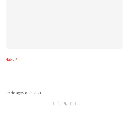
Habla Pri
Christopher Uckermann vira ameaça
sanitária e deveria colocar em xeque turnê
do RBD
16 de agosto de 2021