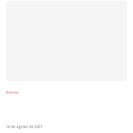
Notícias
Christopher Uckermann pede o fim do uso
da imagem do RBD em campanhas pró-
vacina
16 de agosto de 2021