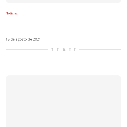
Notícias
Christopher Uckermann curte vídeo violento
contra vacina e choca fãs
18 de agosto de 2021