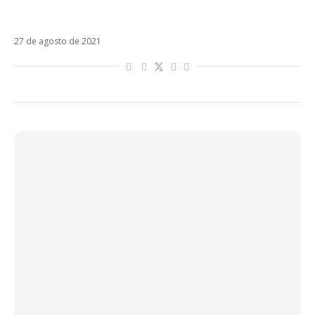
Christopher Uckermann canta em inglês no
single Heal Together
27 de agosto de 2021