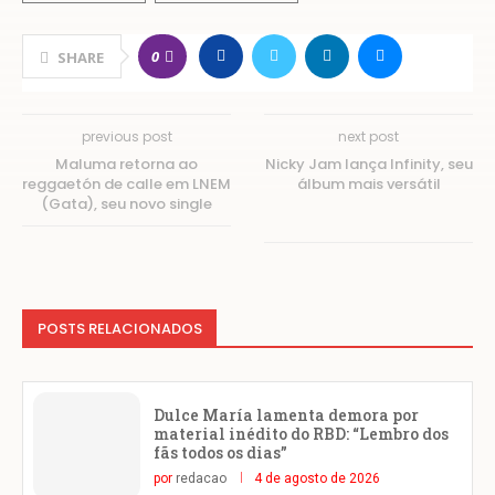
0
SHARE
previous post
next post
Maluma retorna ao
Nicky Jam lança Infinity, seu
reggaetón de calle em LNEM
álbum mais versátil
(Gata), seu novo single
POSTS RELACIONADOS
Dulce María lamenta demora por
material inédito do RBD: “Lembro dos
fãs todos os dias”
por
redacao
4 de agosto de 2026