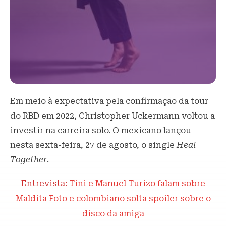
Em meio à expectativa pela confirmação da tour
do RBD em 2022, Christopher Uckermann voltou a
investir na carreira solo. O mexicano lançou
nesta sexta-feira, 27 de agosto, o single
Heal
Together
.
Entrevista:
Tini e Manuel Turizo falam sobre
Maldita Foto e colombiano solta spoiler sobre o
disco da amiga