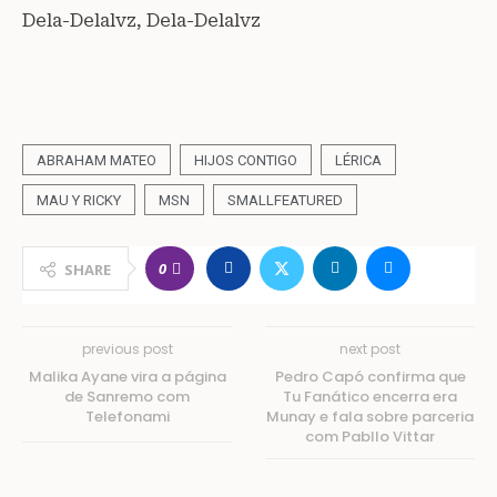
Dela-Delalvz, Dela-Delalvz
ABRAHAM MATEO
HIJOS CONTIGO
LÉRICA
MAU Y RICKY
MSN
SMALLFEATURED
0
SHARE
previous post
next post
Malika Ayane vira a página
Pedro Capó confirma que
de Sanremo com
Tu Fanático encerra era
Telefonami
Munay e fala sobre parceria
com Pabllo Vittar