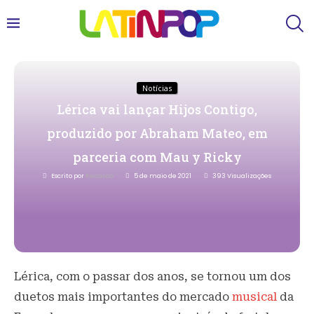
Notícias
Lérica vai lançar Hijos Contigo,
produzido por Abraham Mateo, em
parceria com Mau y Ricky
Escrito por
Redacao
5 de maio de 2021
393
Visualizações
Lérica, com o passar dos anos, se tornou um dos
duetos mais importantes do mercado
musical
da