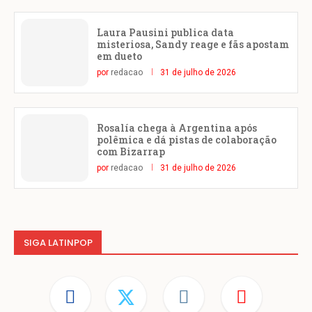
Laura Pausini publica data
misteriosa, Sandy reage e fãs apostam
em dueto
por
redacao
31 de julho de 2026
Rosalía chega à Argentina após
polêmica e dá pistas de colaboração
com Bizarrap
por
redacao
31 de julho de 2026
SIGA LATINPOP