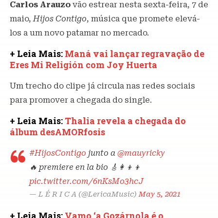
Carlos Arauzo
vão estrear nesta sexta-feira, 7 de
maio,
Hijos Contigo
, música que promete elevá-
los a um novo patamar no mercado.
+ Leia Mais:
Maná vai lançar regravação de
Eres Mi Religión com Joy Huerta
Um trecho do clipe já circula nas redes sociais
para promover a chegada do single.
+ Leia Mais:
Thalia revela a chegada do
álbum desAMORfosis
#HijosContigo
junto a
@mauyricky
🔥 premiere en la bio 🎸👩‍👦‍👦
pic.twitter.com/6nKsMo3hcJ
— L É R I C A (@LericaMusic)
May 5, 2021
+ Leia Mais:
Vamo ‘a Gozárnola é o