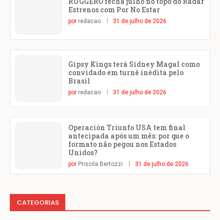
RUGGERO fecha julho no topo do Radar
Estrenos com Por No Estar
por
redacao
31 de julho de 2026
Gipsy Kings terá Sidney Magal como
convidado em turnê inédita pelo
Brasil
por
redacao
31 de julho de 2026
Operación Triunfo USA tem final
antecipada após um mês: por que o
formato não pegou nos Estados
Unidos?
por
Priscila Bertozzi
31 de julho de 2026
CATEGORIAS