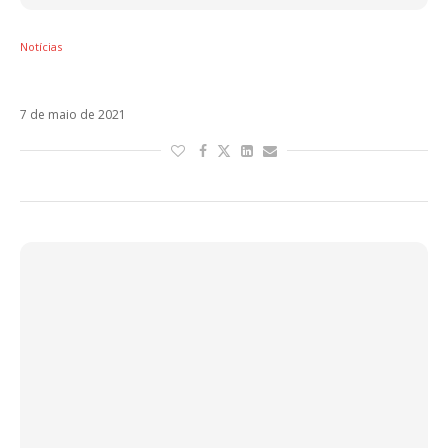
Notícias
Lérica e Mau y Ricky estreiam Hijos Contigo
7 de maio de 2021