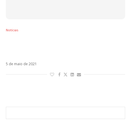
Notícias
Lérica vai lançar Hijos Contigo, produzido por
Abraham Mateo, em parceria com Mau y
Ricky
5 de maio de 2021