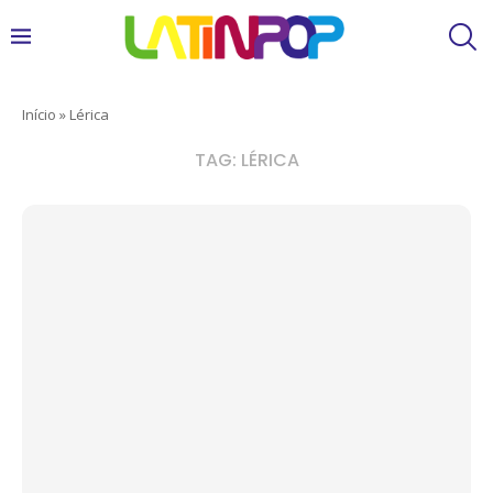
Início
»
Lérica
TAG:
LÉRICA