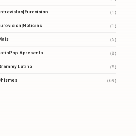
(1)
Entrevistas|Eurovision
(1)
Eurovision|Notícias
(5)
Mais
(8)
LatinPop Apresenta
(8)
Grammy Latino
(69)
Chismes