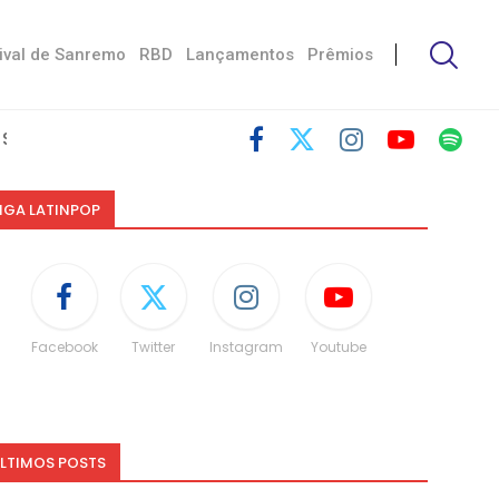
ival de Sanremo
RBD
Lançamentos
Prêmios
Damiano
toria De...
skin
Não é uma...
to às diferenças”
dá spoiler...
IGA LATINPOP
Facebook
Twitter
Instagram
Youtube
LTIMOS POSTS