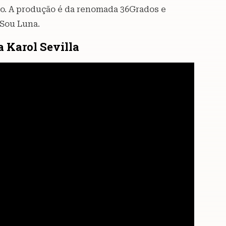
ão. A produção é da renomada 36Grados e
 Sou Luna.
a Karol Sevilla