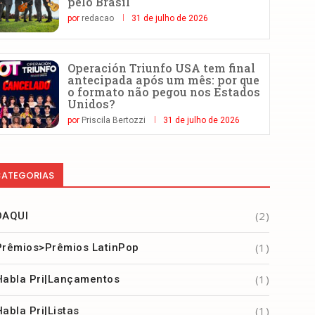
pelo Brasil
por
redacao
31 de julho de 2026
Operación Triunfo USA tem final
antecipada após um mês: por que
o formato não pegou nos Estados
Unidos?
por
Priscila Bertozzi
31 de julho de 2026
ATEGORIAS
(2)
DAQUI
(1)
Prêmios>Prêmios LatinPop
(1)
Habla Pri|Lançamentos
(1)
Habla Pri|Listas