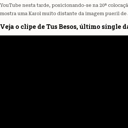
YouTube nesta tarde, posicionando-se na 20ª colocaç
mostra uma Karol muito distante da imagem pueril de
Veja o clipe de Tus Besos, último single d