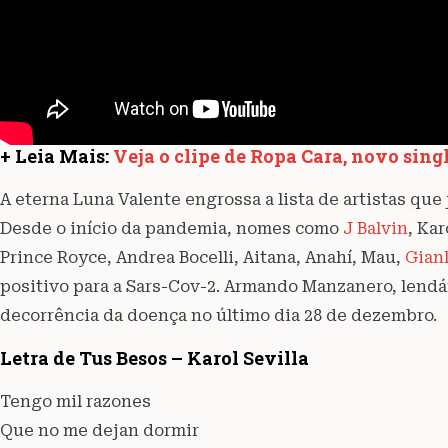
+ Leia Mais:
Veja o clipe de Ropa Cara, novo sing
A eterna Luna Valente engrossa a lista de artistas qu
Desde o início da pandemia, nomes como
J Balvin
, Ka
Prince Royce, Andrea Bocelli, Aitana, Anahí, Mau,
Gian
positivo para a Sars-Cov-2. Armando Manzanero, lendá
decorrência da doença no último dia 28 de dezembro.
Letra de Tus Besos – Karol Sevilla
Tengo mil razones
Que no me dejan dormir