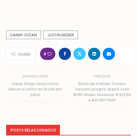
DANNY OCEAN
JUSTIN BIEBER
0
SHARE
previous post
next post
Gipsy Kings lança novo
Bizarrap e Myke Towers
álbum e volta ao Brasil em
lançam projeto duplo com
julho
BZRP Music Sessions #42/66
e BOOBYTRAP
POSTS RELACIONADOS