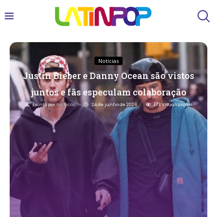
Notícias
Justin Bieber e Danny Ocean são vistos
juntos e fãs especulam colaboração
Escrito por
Redacao
24 de junho de 2026
173
Visualizações