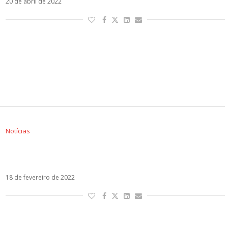
20 de abril de 2022
Notícias
Danny Ocean estreia o segundo álbum da
carreira. Ouça!
18 de fevereiro de 2022