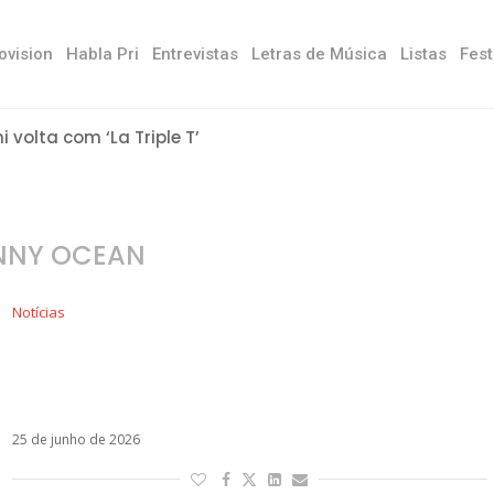
ovision
Habla Pri
Entrevistas
Letras de Música
Listas
Fest
ni volta com ‘La Triple T’
NNY OCEAN
Notícias
Dois terremotos atingem a Venezuela e
artistas pedem ajuda, informação e
solidariedade nas redes
25 de junho de 2026