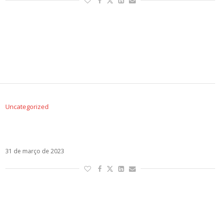
Uncategorized
Alejandro Sanz, Aitana, Tiago PZK e Rosalía: os
lançamentos da semana
31 de março de 2023