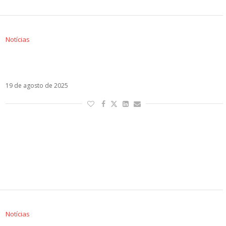
Notícias
Bad Bunny e Danny Ocean dominam
indicações aos Premios Juventud. Veja a lista!
19 de agosto de 2025
Notícias