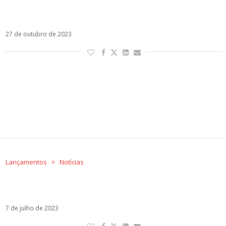
Elena Rose, Danny Ocean e Jerry Di estreiam a
nostálgica Caracas En El 2000
27 de outubro de 2023
Lançamentos
Notícias
Ruggero, Nicky Jam, Maluma, Greeicy, Ana
Mena: semana agitada no mercado latino
7 de julho de 2023