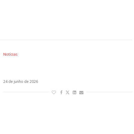
Notícias
Justin Bieber e Danny Ocean são vistos juntos
e fãs especulam colaboração
24 de junho de 2026