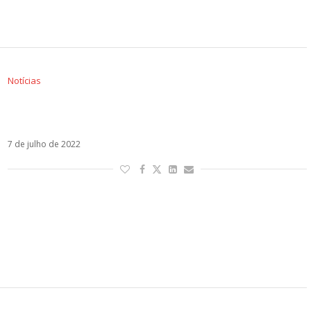
Notícias
Danny Ocean inicia nova etapa na carreira
com Volare
7 de julho de 2022