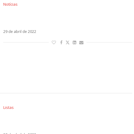
Notícias
Com Danny Ocean, Zion y Lennox estreiam
Brisa
29 de abril de 2022
Listas
Sol em Touro – Os artistas latinos regidos por
esse signo