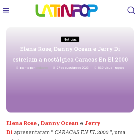
Notícias
Elena Rose, Danny Ocean e Jerry Di
estreiam a nostálgica Caracas En El 2000
Escrito por
Redacao
27 de outubro de 2023
869
Visualizações
Elena Rose
,
Danny Ocean
e
Jerry
Di
apresentaram “
CARACAS EN EL 2000
”, uma