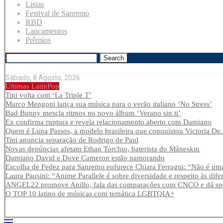
Listas
Festival de Sanremo
RBD
Lançamentos
Prêmios
Search
Sábado, 8 Agosto, 2026
Últimas LatinPop
Tini volta com ‘La Triple T’
Marco Mengoni lança sua música para o verão italiano ‘No Stress’
Bad Bunny mescla ritmos no novo álbum ‘Verano sin ti’
Ex confirma ruptura e revela relacionamento aberto com Damiano
Quem é Luna Passos, a modelo brasileira que conquistou Victoria De.
Tini anuncia separação de Rodrigo de Paul
Novas denúncias afetam Ethan Torchio, baterista do Måneskin
Damiano David e Dove Cameron estão namorando
Escolha de Fedez para Sanremo enfurece Chiara Ferragni: “Não é uma
Laura Pausini: “Anime Parallele é sobre diversidade e respeito às dife
ANGEL22 promove Anillo, fala das comparações com CNCO e dá spoi
O TOP 10 latino de músicas com temática LGBTQIA+