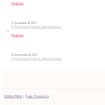
Notícias
Elena Rose, Danny Ocean e Jerry Di es
27 de outubro de 2023
0
Facebook
Twitter
Linkedin
Email
Notícias
Antonio José surpreende em Pirata ao 
25 de fevereiro de 2021
0
Facebook
Twitter
Linkedin
Email
Sobre Nós
|
Fale Conosco