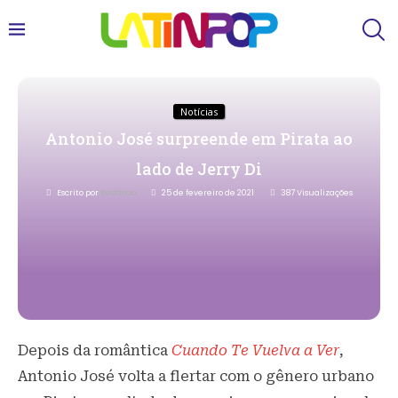
Notícias
Antonio José surpreende em Pirata ao
lado de Jerry Di
Escrito por
Redacao
25 de fevereiro de 2021
387
Visualizações
Depois da romântica
Cuando Te Vuelva a Ver
,
Antonio José volta a flertar com o gênero urbano