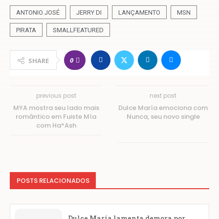
ANTONIO JOSÉ
JERRY DI
LANÇAMENTO
MSN
PIRATA
SMALLFEATURED
0
SHARE
previous post
next post
MYA mostra seu lado mais
Dulce María emociona com
romântico em Fuiste Mía
Nunca, seu novo single
com Ha*Ash
POSTS RELACIONADOS
Dulce María lamenta demora por