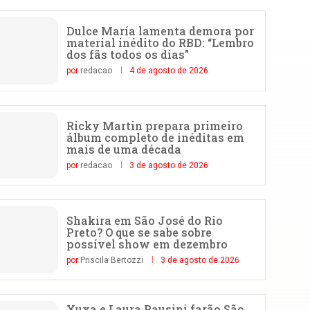
Dulce María lamenta demora por
material inédito do RBD: “Lembro
dos fãs todos os dias”
por
redacao
4 de agosto de 2026
Ricky Martin prepara primeiro
álbum completo de inéditas em
mais de uma década
por
redacao
3 de agosto de 2026
Shakira em São José do Rio
Preto? O que se sabe sobre
possível show em dezembro
por
Priscila Bertozzi
3 de agosto de 2026
Xuxa e Laura Pausini farão São