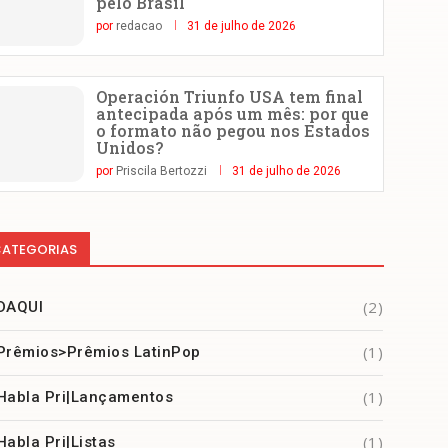
pelo Brasil
por
redacao
31 de julho de 2026
Operación Triunfo USA tem final
antecipada após um mês: por que
o formato não pegou nos Estados
Unidos?
por
Priscila Bertozzi
31 de julho de 2026
ATEGORIAS
(2)
DAQUI
(1)
Prêmios>Prêmios LatinPop
(1)
Habla Pri|Lançamentos
(1)
Habla Pri|Listas