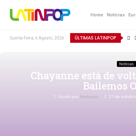
Home
Notícias
Eur
ÚLTIMAS LATINPOP
Quinta-Feira, 6 Agosto, 2026
Notícias
Chayanne está de vol
Bailemos O
Escrito por
Redacao
27 de outubr