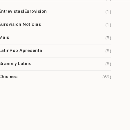
(1)
Entrevistas|Eurovision
(1)
Eurovision|Notícias
(5)
Mais
(8)
LatinPop Apresenta
(8)
Grammy Latino
(69)
Chismes