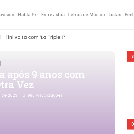
ovision
Habla Pri
Entrevistas
Letras de Música
Listas
Fest
Tini volta com ‘La Triple T’
S
ta após 9 anos com
tra Vez
o de 2023
986
Visualizações
Ú