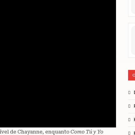
C
dível de Chayanne, enquanto
Como Tú y Yo