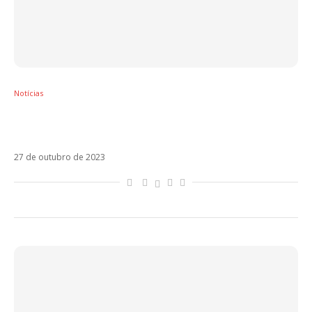
Notícias
Chayanne está de volta após 9 anos com
Bailemos Otra Vez
27 de outubro de 2023