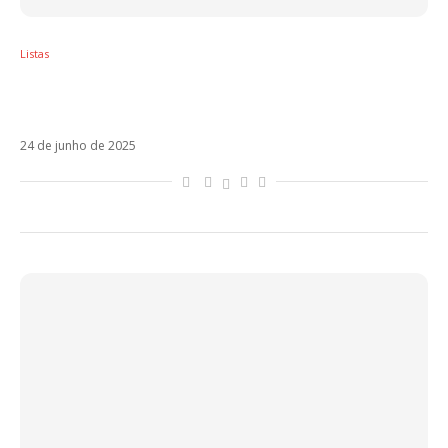
Listas
Sol em Câncer – Os artistas latinos regidos
por esse signo
24 de junho de 2025