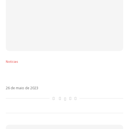
Notícias
Chayanne está de volta com Bailando
Bachata. Veja!
26 de maio de 2023