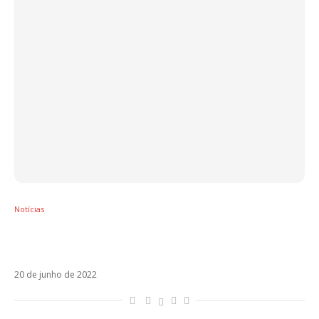
Notícias
Após quatro anos, Chayanne anuncia
retorno com Te Amo Y Punto
20 de junho de 2022