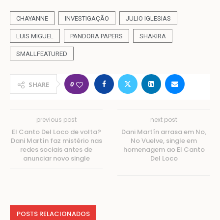
CHAYANNE
INVESTIGAÇÃO
JULIO IGLESIAS
LUIS MIGUEL
PANDORA PAPERS
SHAKIRA
SMALLFEATURED
0
SHARE
previous post
next post
El Canto Del Loco de volta?
Dani Martín arrasa em No,
Dani Martín faz mistério nas
No Vuelve, single em
redes sociais antes de
homenagem ao El Canto
anunciar novo single
Del Loco
POSTS RELACIONADOS