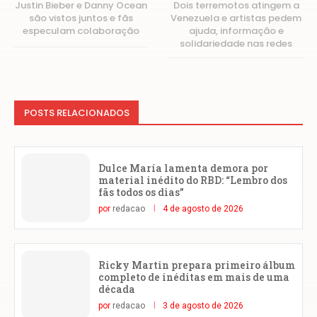
Justin Bieber e Danny Ocean
Dois terremotos atingem a
são vistos juntos e fãs
Venezuela e artistas pedem
especulam colaboração
ajuda, informação e
solidariedade nas redes
POSTS RELACIONADOS
Dulce María lamenta demora por
material inédito do RBD: “Lembro dos
fãs todos os dias”
por
redacao
4 de agosto de 2026
Ricky Martin prepara primeiro álbum
completo de inéditas em mais de uma
década
por
redacao
3 de agosto de 2026