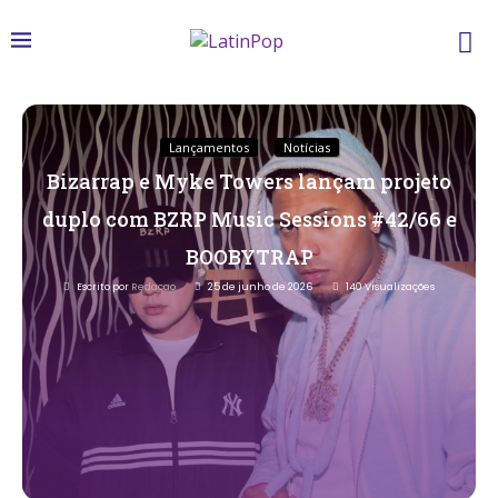
Lançamentos
Notícias
Bizarrap e Myke Towers lançam projeto
duplo com BZRP Music Sessions #42/66 e
BOOBYTRAP
Escrito por
Redacao
25 de junho de 2026
140
Visualizações