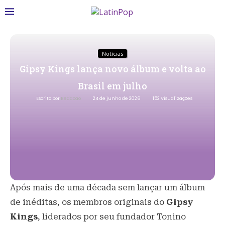
Notícias
Gipsy Kings lança novo álbum e volta ao
Brasil em julho
Escrito por
Redacao
24 de junho de 2026
152
Visualizações
Após mais de uma década sem lançar um álbum
de inéditas, os membros originais do
Gipsy
Kings
, liderados por seu fundador Tonino