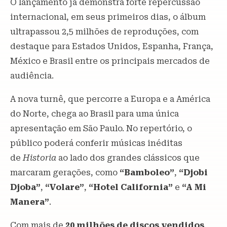
O lançamento já demonstra forte repercussão
internacional, em seus primeiros dias, o álbum
ultrapassou 2,5 milhões de reproduções, com
destaque para Estados Unidos, Espanha, França,
México e Brasil entre os principais mercados de
audiência.
A nova turnê, que percorre a Europa e a América
do Norte, chega ao Brasil para uma única
apresentação em São Paulo. No repertório, o
público poderá conferir músicas inéditas
de
Historia
ao lado dos grandes clássicos que
marcaram gerações, como
“Bamboleo”
,
“Djobi
Djoba”
,
“Volare”
,
“Hotel California”
e
“A Mi
Manera”
.
Com mais de
20 milhões de discos vendidos
,