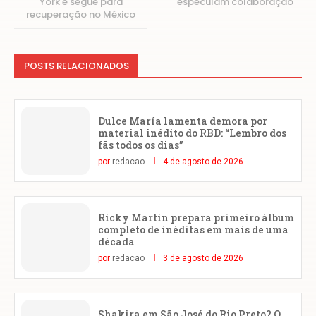
York e segue para
especulam colaboração
recuperação no México
POSTS RELACIONADOS
Dulce María lamenta demora por
material inédito do RBD: “Lembro dos
fãs todos os dias”
por
redacao
4 de agosto de 2026
Ricky Martin prepara primeiro álbum
completo de inéditas em mais de uma
década
por
redacao
3 de agosto de 2026
Shakira em São José do Rio Preto? O