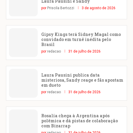
Laura Pausini e Sandy
por
Priscila Bertozzi
3 de agosto de 2026
Gipsy Kings terá Sidney Magal como
convidado em turnê inédita pelo
Brasil
por
redacao
31 de julho de 2026
Laura Pausini publica data
misteriosa, Sandy reage e fãs apostam
em dueto
por
redacao
31 de julho de 2026
Rosalía chega à Argentina após
polêmica e dá pistas de colaboração
com Bizarrap
por
redacao
31 de julho de 2026