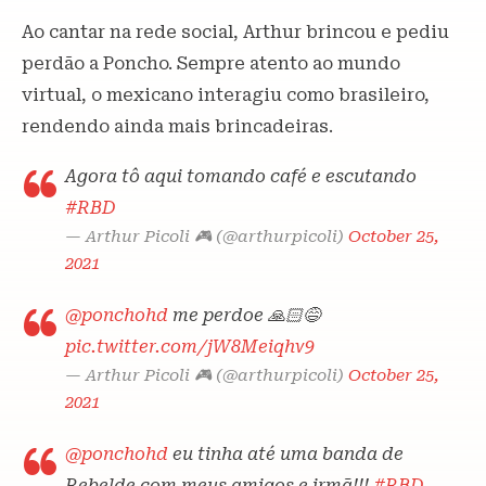
Ao cantar na rede social, Arthur brincou e pediu
perdão a Poncho. Sempre atento ao mundo
virtual, o mexicano interagiu como brasileiro,
rendendo ainda mais brincadeiras.
Agora tô aqui tomando café e escutando
#RBD
— Arthur Picoli 🎮 (@arthurpicoli)
October 25,
2021
@ponchohd
me perdoe 🙏🏻😅
pic.twitter.com/jW8Meiqhv9
— Arthur Picoli 🎮 (@arthurpicoli)
October 25,
2021
@ponchohd
eu tinha até uma banda de
Rebelde com meus amigos e irmã!!!
#RBD