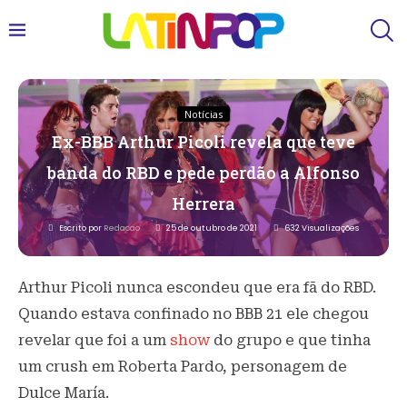
Notícias
Ex-BBB Arthur Picoli revela que teve
banda do RBD e pede perdão a Alfonso
Herrera
Escrito por
Redacao
25 de outubro de 2021
632
Visualizações
Arthur Picoli nunca escondeu que era fã do RBD.
Quando estava confinado no BBB 21 ele chegou
revelar que foi a um
show
do grupo e que tinha
um crush em Roberta Pardo, personagem de
Dulce María.