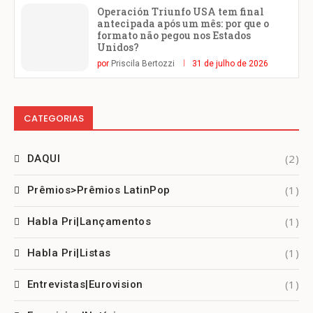
Operación Triunfo USA tem final
antecipada após um mês: por que o
formato não pegou nos Estados
Unidos?
por
Priscila Bertozzi
31 de julho de 2026
CATEGORIAS
(2)
DAQUI
(1)
Prêmios>Prêmios LatinPop
(1)
Habla Pri|Lançamentos
(1)
Habla Pri|Listas
(1)
Entrevistas|Eurovision