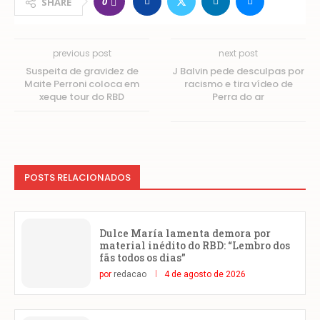
0
SHARE
previous post
next post
Suspeita de gravidez de
J Balvin pede desculpas por
Maite Perroni coloca em
racismo e tira vídeo de
xeque tour do RBD
Perra do ar
POSTS RELACIONADOS
Dulce María lamenta demora por
material inédito do RBD: “Lembro dos
fãs todos os dias”
por
redacao
4 de agosto de 2026