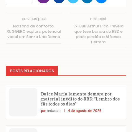
previous post
next post
Na zona de conforto,
Ex-BBB Arthur Picoli revela
RUGGERO explora potencial
que teve banda do RBD e
vocal em Senza Una Donna
pede perdão a Alfonso
Herrera
POSTS RELACIONADOS
Dulce María lamenta demora por
material inédito do RBD: “Lembro dos
fãs todos os dias”
por
redacao
4 de agosto de 2026