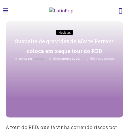
Notícias
Suspeita de gravidez de Maite Perroni
coloca em xeque tour do RBD
Escrito por
Redacao
25 de outubro de 2021
555
Visualizações
A tour do RBD, que já vinha correndo riscos por