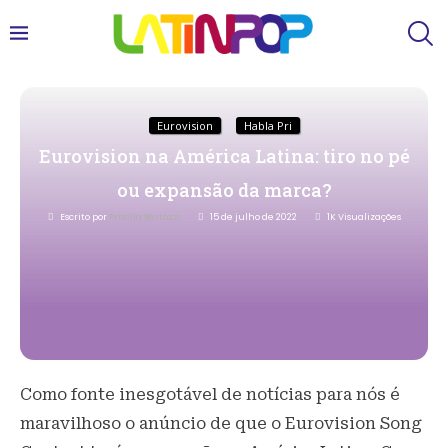
Eurovision
Habla Pri
Eurovision na América Latina: tiro no pé
ou expansão da marca?
Escrito por
Priscila Bertozzi
15 de julho de 2022
1K
Visualizações
Como fonte inesgotável de notícias para nós é
maravilhoso o anúncio de que o Eurovision Song