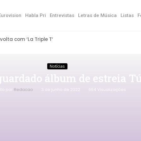
Eurovision
Habla Pri
Entrevistas
Letras de Música
Listas
F
 volta com ‘La Triple T’
Notícias
guardado álbum de estreia T
ito por
Redacao
3 de junho de 2022
664
Visualizações