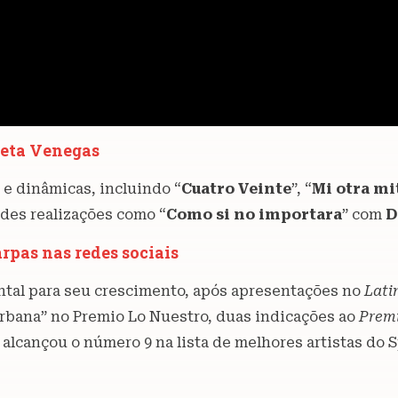
ieta Venegas
 e dinâmicas, incluindo “
Cuatro Veinte
”, “
Mi otra mi
ndes realizações como “
Como si no importara
” com
D
rpas nas redes sociais
al para seu crescimento, após apresentações no
Lati
Urbana” no Premio Lo Nuestro, duas indicações ao
Prem
lcançou o número 9 na lista de melhores artistas do S