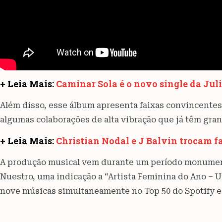
+ Leia Mais:
Caminar Sola é o novo single da Jul
Além disso, esse álbum apresenta faixas convincentes
algumas colaborações de alta vibração que já têm gra
+ Leia Mais:
Christian Nodal e J Balvin trocam fa
A produção musical vem durante um período monument
Nuestro, uma indicação a “Artista Feminina do Ano – 
nove músicas simultaneamente no Top 50 do Spotify e a