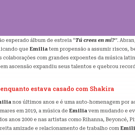
ão esperado álbum de estreia “
Tú crees en mí?
”
. Abra
ndicando que
Emilia
tem propensão a assumir riscos, 
 colaborações com grandes expoentes da música lati
a em ascensão expandiu seus talentos e quebrou record
é enquanto estava casado com Shakira
ilia
nos últimos anos e é uma auto-homenagem por acr
amares em 2019, a música de
Emilia
vem mudando e evo
dos anos 2000 e nas artistas como Rihanna, Beyoncé, Pi
reita amizade e relacionamento de trabalho com
Emil