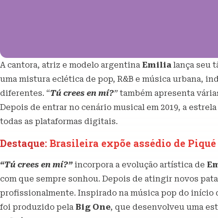
A cantora, atriz e modelo argentina
Emilia
lança seu t
uma mistura eclética de pop, R&B e música urbana, i
diferentes. “
Tú crees en mí?
”
também apresenta várias
Depois de entrar no cenário musical em 2019, a estrel
todas as plataformas digitais.
Destaque:
Brasileira expõe assédio de Piqu
“Tú crees en mí?”
incorpora a evolução artística de
Em
com que sempre sonhou. Depois de atingir novos pat
profissionalmente. Inspirado na música pop do início 
foi produzido pela
Big One
, que desenvolveu uma est