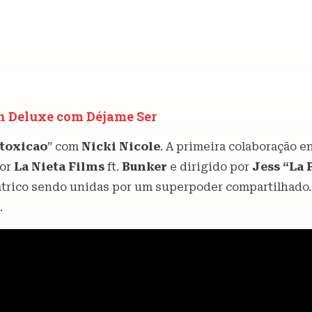
n Deluxe com Déjame Ser
toxicao
” com
Nicki Nicole
. A primeira colaboração e
por
La Nieta Films
ft.
Bunker
e dirigido por
Jess “La 
trico sendo unidas por um superpoder compartilhado. 
.