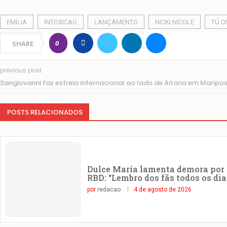
EMILIA
INTOXICAO
LANÇAMENTO
NICKI NICOLE
TÚ C
0
SHARE
previous post
Sangiovanni faz estreia internacional ao lado de Aitana em Maripo
POSTS RELACIONADOS
Dulce María lamenta demora por 
RBD: “Lembro dos fãs todos os dia
por
redacao
4 de agosto de 2026