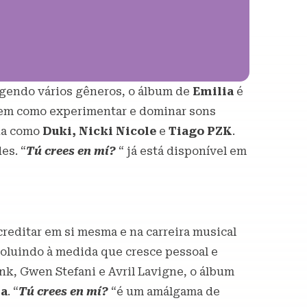
ngendo vários gêneros, o álbum de
Emilia
é
bem como experimentar e dominar sons
na como
Duki, Nicki Nicole
e
Tiago PZK
.
es. “
Tú crees en mí?
“ já está disponível em
editar em si mesma e na carreira musical
luindo à medida que cresce pessoal e
nk, Gwen Stefani e Avril Lavigne, o álbum
ia
. “
Tú crees en mí?
“é um amálgama de