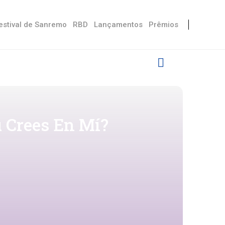
estival de Sanremo
RBD
Lançamentos
Prêmios
ú Crees En Mí?