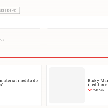
REES EN MI?
sas
material inédito do
Ricky Mar
s”
inéditas 
por
redacao