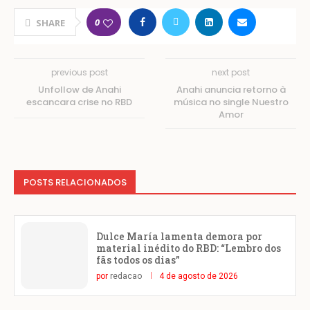
0
SHARE
previous post
next post
Unfollow de Anahi
Anahi anuncia retorno à
escancara crise no RBD
música no single Nuestro
Amor
POSTS RELACIONADOS
Dulce María lamenta demora por
material inédito do RBD: “Lembro dos
fãs todos os dias”
por
redacao
4 de agosto de 2026