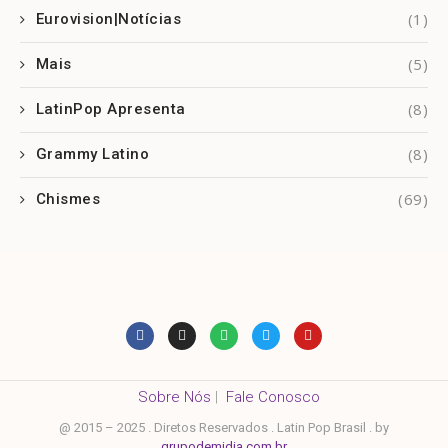
(1)
Eurovision|Notícias
(5)
Mais
(8)
LatinPop Apresenta
(8)
Grammy Latino
(69)
Chismes
Sobre Nós
|
Fale Conosco
@ 2015 – 2025 . Diretos Reservados . Latin Pop Brasil . by
grupodemidia.com.br