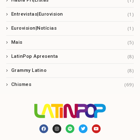
(1)
Habla Pri|Listas
(1)
Entrevistas|Eurovision
(1)
Eurovision|Notícias
(5)
Mais
(8)
LatinPop Apresenta
(8)
Grammy Latino
(69)
Chismes