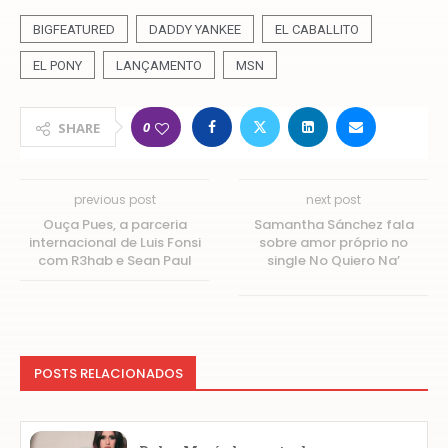
BIGFEATURED
DADDY YANKEE
EL CABALLITO
EL PONY
LANÇAMENTO
MSN
0
SHARE
previous post
next post
Ouça Pues, a parceria
Samantha Sánchez fala
internacional de Luis Fonsi
sobre amor próprio no
com R3hab e Sean Paul
single No Quiero Na’
POSTS RELACIONADOS