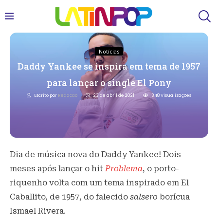
Notícias
Daddy Yankee se inspira em tema de 1957
para lançar o single El Pony
Escrito por
Redacao
23 de abril de 2021
348
Visualizações
Dia de música nova do Daddy Yankee! Dois
meses após lançar o hit
Problema
, o porto-
riquenho volta com um tema inspirado em El
Caballito, de 1957, do falecido
salsero
borícua
Ismael Rivera.